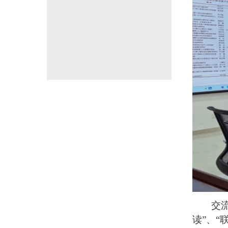
交
读”、“