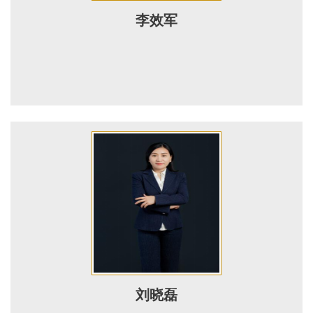
李效军
刘晓磊