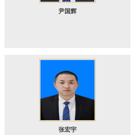
尹国辉
张宏宇