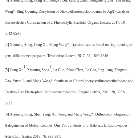
[
3] Xiaoning Song, Cong Xu, Dongxu Du, Ziming Zhao, Dongsheng Zhu* and Mang
Wang*. Ring-Opening Diarylation of Siloxydifluorocyclopropanes by Ag(I) Catalysis:
Stereoselective Construction of 2
‑
Fluoroallylic Scaffold. Organic Letters
, 20
17, 19,
6542-6545
.
[
4] Xiaoning Song, Cong Xu, Mang Wang*. Transformations based on ring-opening of
gem
- difluorocyclopropanes. Tetrahedron Letters, 2017, 58, 1806-1816.
1
1
[
5] Cong Xu
, Xiaoning Song
, Jia Guo, Sibao Chen, Jie Gao, Jing Jiang, Fengyun
Gao, Yuxin Li and Mang Wang*. Synthesis of Chloro(phenyl)trifluoromethyliodane and
Catalyst-Free Electrophilic Trifluoromethylations. Organic Letters
, 20
18, 20, 3933-
3937
.
[
6] Xiaoning Song, Shan Yang, Xin Wang and Mang Wang*. Difluorohomologization -
Halogenation of Methyl Ketones: One-Pot Synthesis of
β
-Halo-
α
,
α
-Difluoroketones.
Acta Chim. Sinica, 2018, 76, 983-987.