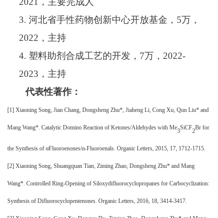
2
021
，主要完成人
3.
河北省手性药物创新中心开放基金，
5万，
2
022
，主持
4.
塑料助剂合成工艺的开发，
7万，2
022-
2023
，主持
代表性著作：
[1]
X
iaoning Song,
Jian
Chang
,
Dongsheng
Zhu
*, J
iaheng
Li
,
Cong
Xu
,
Qun
Liu
* and
Mang
W
ang
*.
Catalytic Domino Reaction of Ketones/Aldehydes with Me
SiCF
Br for
3
2
the Synthesis of αFluoroenones/α-Fluoroenals
.
Organic Letters
, 20
15, 17, 1712-1715
.
[2]
Xiaoning Song, Shuangquan Tian, Ziming Zhao, Dongsheng Zhu* and Mang
Wang*. Controlled Ring-Opening of Siloxydifluorocyclopropanes for
Carbocyclization:
Synthesis of Difluorocyclopentenones. Organic Letters
, 20
16, 18, 3414-3417
.