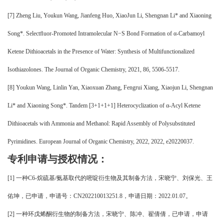
[
7] Zheng Liu, Youkun Wang, Jianfeng Huo, XiaoJun Li, Shengnan Li* and Xiaoning
Song*. Select
ﬂ
uor-Promoted Intramolecular N
−
S Bond Formation of
α
‑
Carbamoyl
Ketene Dithioacetals in the Presence of Water: Synthesis of Multifunctionalized
Isothiazolones. The Journal of Organic Chemistry, 2021, 86, 5506-5517.
[
8] Youkun Wang, Linlin Yan, Xiaoxuan Zhang, Fengrui Xiang, Xiaojun Li, Shengnan
Li* and Xiaoning Song*. Tandem [3+1+1+1] Heterocyclization of
α
-Acyl Ketene
Dithioacetals with Ammonia and Methanol: Rapid
Assembly of Polysubstituted
Pyrimidines. European Journal of Organic Chemistry, 2022, 2022, e20220037.
专利申请与授权情况：
[
1
]
一种
C6-烷硫基/氨基取代的嘧啶衍生物及其制备方法
，
宋晓宁
、
刘保光、王
佑坤
，已申请，申请号：
CN202210013251.8，申请日期：2022.01.07。
[
2]
一种环戊烯酮衍生物的制备方法，宋晓宁、陈冲、翟倩倩，已申请，申请