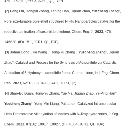
429: 115291. (IF=7.3, JCR1, Q1, TOP)
[2]
Peng Liu, Hongyu Zhang, Yaping Han, Jiquan Zhao,
Yuecheng Zhang
*,
Pore size-tunable core-shell structured Ni-Ru Nanoparticles catalyst for the
reductive amination of isosorbide diketone, Chem. Eng. J.,
2023
, 476:
146820.
(IF=
15.1, JCR1, Q1, TOP)
[3] Bohan Gong
，Ke Wang，Hong-Yu Zhang，
Yuecheng Zhang
*, Jiquan
Zhao*,
Catalyst and Process for the Synthesis of Adiponitrile via Catalytic
Amination of 6-Hydroxyhexanenitrile from ε-Caprolactone, Ind. Eng. Chem.
Res.,
2023
, 62: 1338-1349. (IF=4.2, JCR3, Q2)
[4] Shao-Bo Duan, Hong-Yu Zhang, Yue Ma, Jiquan Zhao, Ya-Ping Han*,
Yuecheng Zhang
*, Yong-Min Liang, Palladium-Catalyzed Intramolecular
Heck Dearomative Alkenylation of Indoles with N
‑
Tosylhydrazones,
J. Org.
Chem.,
2022
, 87(16): 10917−10927. (IF=
4.354, JCR2, Q1, TOP)