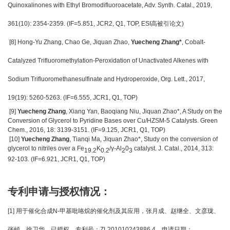
Quinoxalinones with Ethyl Bromodifluoroacetate, Adv. Synth. Catal., 2019,
361(10): 2354-2359. (IF=5.851, JCR2, Q1, TOP, ESI
高被引论文)
[8] Hong-Yu Zhang, Chao Ge, Jiquan Zhao,
Yuecheng Zhang*
, Cobalt-
Catalyzed Trifluoromethylation-Peroxidation of Unactivated Alkenes with
Sodium Trifluoromethanesulfinate and Hydroperoxide, Org. Lett., 2017,
19(19): 5260-5263. (IF=6.555, JCR1, Q1, TOP)
[9]
Yuecheng Zhang
, Xiang Yan, Baoqiang Niu, Jiquan Zhao*, A Study on the
Conversion of Glycerol to Pyridine Bases over Cu/HZSM-5 Catalysts. Green
Chem., 2016, 18: 3139-3151. (IF=9.125, JCR1, Q1, TOP)
[10]
Yuecheng Zhang
, Tianqi Ma, Jiquan Zhao*, Study on the conversion of
glycerol to nitriles over a Fe
K
/γ-Al
0
catalyst. J. Catal., 2014, 313:
19.2
0.2
2
3
92-103. (IF=6.921, JCR1, Q1, TOP)
专利申请与授权情况：
[1]
用于催化合成N-甲基吡咯烷的催化剂及其应用，张月成、赵继全、文彦珑、
张頔、徐卫华，已授权，专利号：ZL201010243886.4，申请日期：