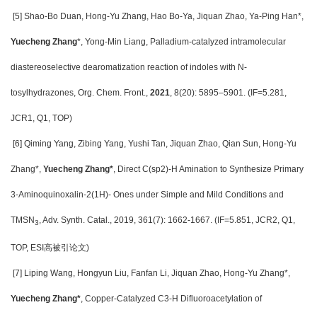
[5] Shao-Bo Duan, Hong-Yu Zhang, Hao Bo-Ya, Jiquan Zhao, Ya-Ping Han*,
Yuecheng Zhang
*, Yong-Min Liang, Palladium-catalyzed intramolecular
diastereoselective dearomatization reaction of indoles with N-
tosylhydrazones, Org. Chem. Front.,
2021
, 8(20): 5895–5901. (IF=5.281,
JCR1, Q1, TOP)
[6] Qiming Yang, Zibing Yang, Yushi Tan, Jiquan Zhao, Qian Sun, Hong-Yu
Zhang*,
Yuecheng Zhang*
, Direct C(sp2)-H Amination to Synthesize Primary
3-Aminoquinoxalin-2(1H)- Ones under Simple and Mild Conditions and
TMSN
, Adv. Synth. Catal., 2019, 361(7): 1662-1667. (IF=5.851, JCR2, Q1,
3
TOP, ESI
高被引论文)
[7] Liping Wang, Hongyun Liu, Fanfan Li, Jiquan Zhao, Hong-Yu Zhang*,
Yuecheng Zhang*
, Copper-Catalyzed C3-H Difluoroacetylation of