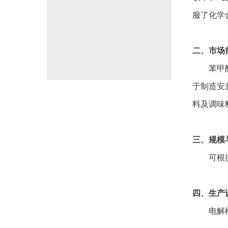
服了化学
二、市场
苯甲
于制造安
料及调味
三、规模
可根
四、生产
电解