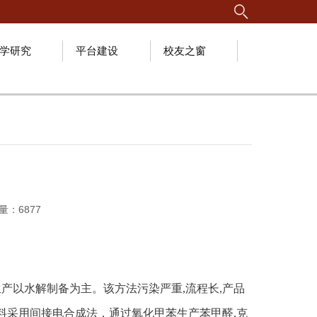
学研究
平台建设
校友之窗
问量：
6877
生产以水解制备为主。该方法污染严重
,
流程长
,
产品
料采用间接电合成法，通过氧化甲苯生产苯甲醛
,
克