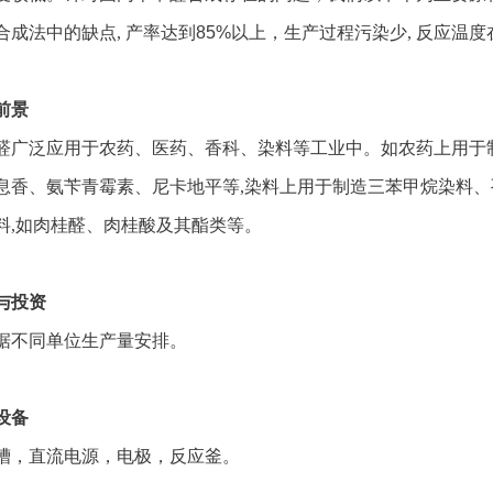
合成法中的缺点
,
产率达到
85%
以上，生产过程污染少
,
反应温度
前景
醛广泛应用于农药、医药、香科、染料等工业中。如农药上用于
息香、氨苄青霉素、尼卡地平等
,
染料上用于制造三苯甲烷染料、
料
,
如肉桂醛、肉桂酸及其酯类等。
与投资
据不同单位生产量安排。
设备
槽，直流电源，电极，反应釜。