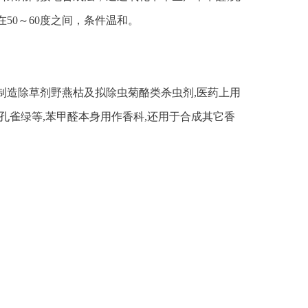
在
50
～
60
度之间，条件温和。
制造除草剂野燕枯及拟除虫菊酪类杀虫剂
,
医药上用
孔雀绿等
,
苯甲醛本身用作香科
,
还用于合成其它香