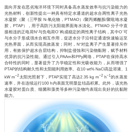
面向开发在恶劣海洋环境下同时具备高水蒸发效率与抗污染能力的
光热材料，创新性提出一种
具有特定水通道的超水合两性离子光热
N-
PTMAO
/
/
水凝胶（聚（三甲胺
氧化物，
）
聚丙烯酰胺
聚吡咯水凝
PTAP
PTMAO
胶，
），用于高防污太阳能界面海水淡化。
分子中直
N⁺
O⁻
O⁻
接相连的正电荷
与负电荷
构成稳定的两性离子结构，其中
可
与水分子形成强水合相互作用，促进水分子沿特定通道快速输运至
N⁺
光热界面，从而实现高效蒸发；同时，
对盐离子产生显著排斥作
用，有效保护超水合层结构，抑制盐侵蚀和污染物黏附，赋予材料
PAAm
PPy
PTAP
优异的抗污染性能。通过引入
和
网络，
在保持高水
合特性的同时，显著提升了力学稳定性和光吸收能力，从而增强了
PTAP
10 wt% NaCl
1
的结构耐久性和太阳能利用效率。在
高盐溶液、
–2
−2
−1
kW m
PTAP
2.35 kg
m
h
太阳光照射下，
实现了高达
的水蒸发
100 h
速率，并在连续运行
内表面无明显盐结晶积累。此外，该光热
水凝胶对蛋白质、细菌和藻类等多种污染物均表现出良好的抗黏附
能力。