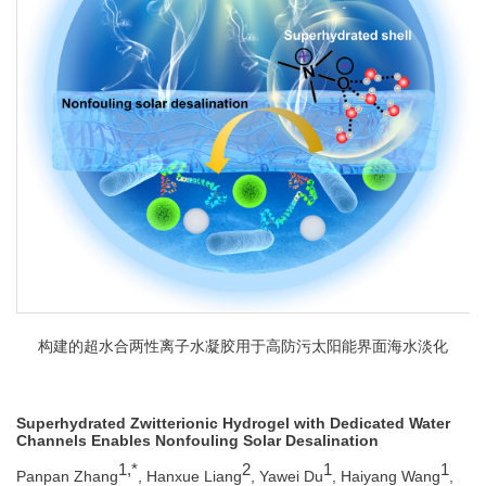
构建的超水合两性离子水凝胶用于高防污太阳能界面海水淡化
Superhydrated Zwitterionic Hydrogel with Dedicated Water
Channels Enables Nonfouling Solar Desalination
1,*
2
1
1
Panpan Zhang
, Hanxue Liang
, Yawei Du
, Haiyang Wang
,