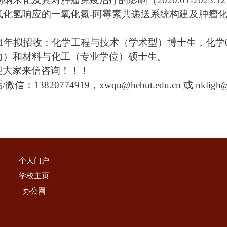
化氢响应的一氧化氮-阿霉素共递送系统构建及肿瘤化疗增敏研
1
年拟招收：化学工程与技术（学术型）博士生，化学0
向）和材料与化工（专业学位）硕士生。
迎大家来信咨询！！！
/微信：13820774919，
xwqu@hebut.edu.cn
或 nkligh
个人门户
学校主页
办公网