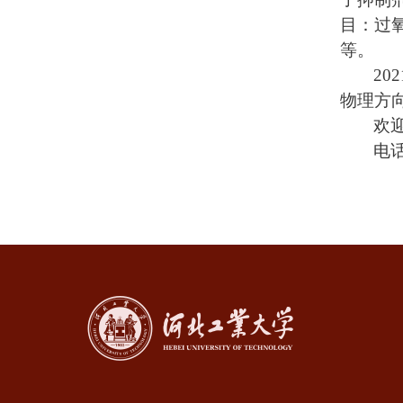
目：过氧
等。
202
物理方
欢
电话