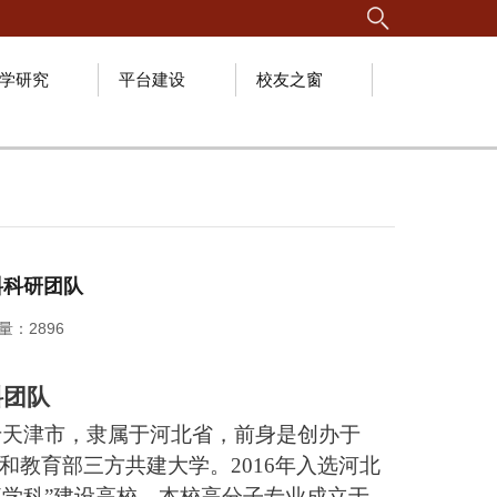
学研究
平台建设
校友之窗
料科研团队
问量：
2896
料团队
落于天津市，隶属于河北省，前身是创办于
市和教育部三方共建大学。2016年入选河北
一流学科”建设高校。本校高分子专业成立于