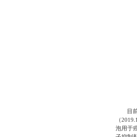
目
（2019
泡用于癌
子抑制剂