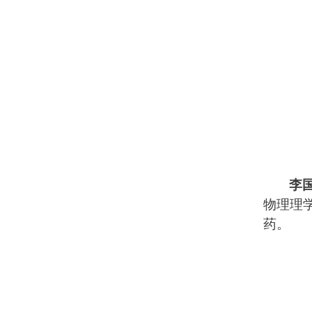
李
物理理
药。