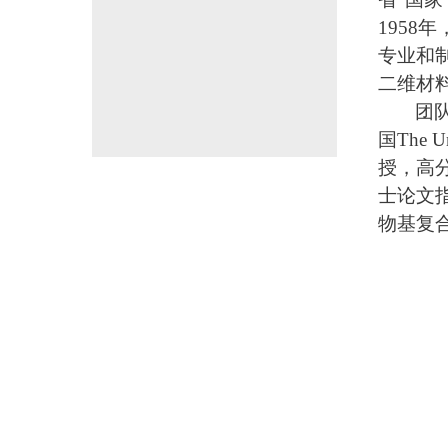
1958
专业和
二维材
团
国The U
授，高
士论文
物基复