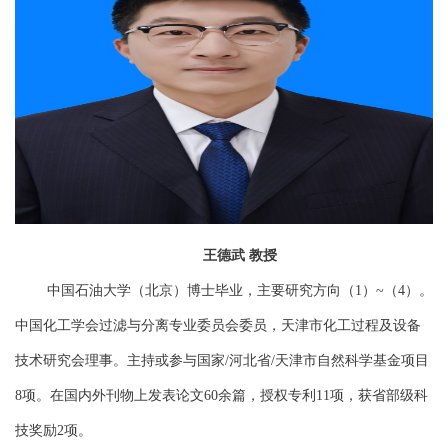
王德武
教授
中国石油大学（北京）博士毕业，主要研究方向（
）
（
）。
1
~
4
中国化工学会过滤与分离专业委员会委员，天津市化工过程及设备
技术研究会理事。主持或参与国家
河北省
天津市自然科学基金项目
/
/
项。在国内外刊物上发表论文
余篇，授权专利
项，获省部级科
8
60
11
技奖励
项。
2