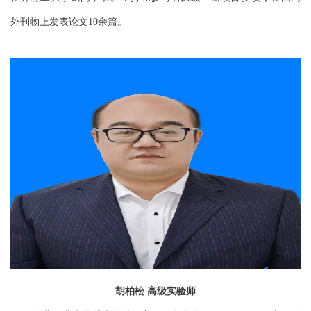
外刊物上发表论文
余篇。
10
胡柏松
高级
实验师