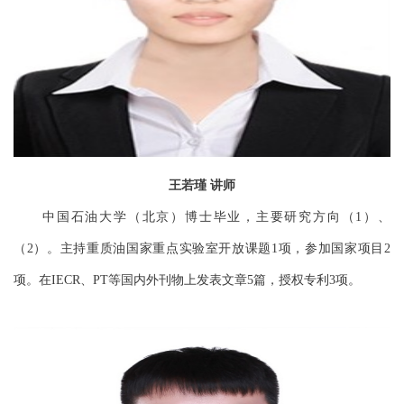
王若瑾
讲师
中国石油大学（北京）博士毕业，主要研究方向（
）、
1
（
）。主持重质油国家重点实验室开放课题
项，参加国家项目
2
1
2
项。在
、
等国内外刊物上发表文章
篇，授权专利
项。
IECR
PT
5
3