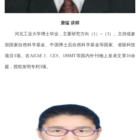
唐猛
讲师
河北工业大学博士毕业，主要研究方向（
）
（
）。主持或参
1
~
3
加国家自然科学基金、中国博士后自然科学基金等国家、省级科技
项目
项。在
、
、
等国内外刊物上发表文章
余
3
AIChE
J
CES
IJHMT
10
篇，授权发明专利
项。
3