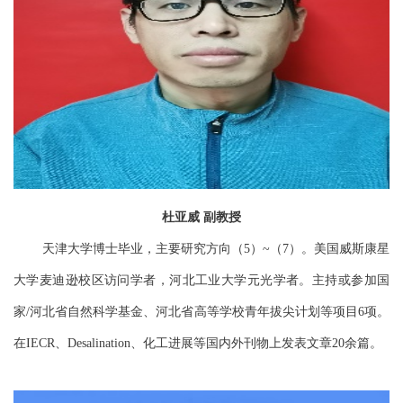
杜亚威
副教授
天津大学博士毕业，主要研究方向（
）
（
）。美国威斯康星
5
~
7
大学麦迪逊校区访问学者，河北工业大学元光学者。主持或参加国
家
河北省自然科学基金、河北省高等学校青年拔尖计划等项目
项。
/
6
在
、
、化工进展等国内外刊物上发表文章
余篇。
IECR
Desalination
20