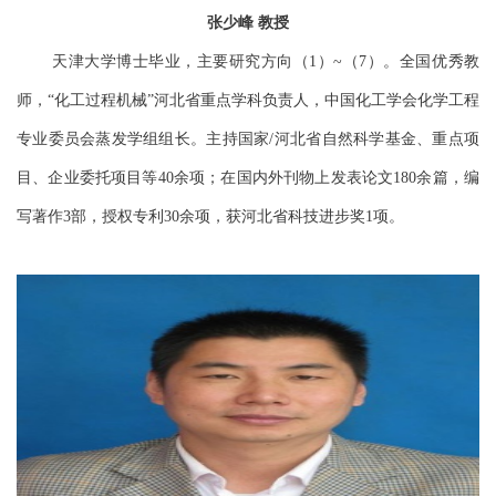
张少峰
教授
天津大学博士毕业，主要研究方向（
）
（
）。全国优秀教
1
~
7
师，
化工过程机械
河北省重点学科负责人，中国化工学会化学工程
“
”
专业委员会蒸发学组组长。主持国家
河北省自然科学基金、重点项
/
目、企业委托项目等
余项；在国内外刊物上发表论文
余篇，编
40
180
写著作
部，授权专利
余项，获河北省科技进步奖
项。
3
30
1