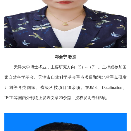
邓会宁
教授
天津大学博士毕业，主要研究方向（
）
（
）。主持或参加国
5
~
7
家自然科学基金、天津市自然科学基金重点项目和河北省重点研发
计划等各类国家、省级科技项目
余项。在
、
、
10
JMS
Desalination
等国内外刊物上发表文章
余篇，授权发明专利
项。
IECR
20
5