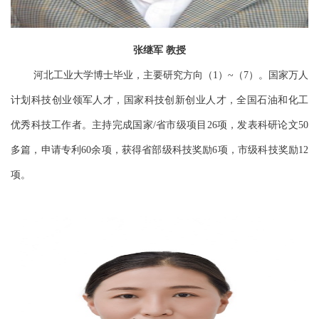
张继军
教授
河北工业大学博士毕业，主要研究方向（
）
（
）。国家万人
1
~
7
计划科技创业领军人才，国家科技创新创业人才，全国石油和化工
优秀科技工作者。主持完成国家
省市级项目
项，发表科研论文
/
26
50
多篇，申请专利
余项，获得省部级科技奖励
项，市级科技奖励
60
6
12
项。