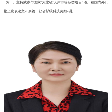
（
）。主持或参与国家
河北省
天津市等各类项目
项。在国内外刊
6
/
/
4
物上发表论文
余篇，获省部级科技奖励
项。
20
2