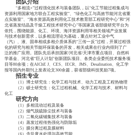
团队介绍
多相流
过程强化技术与装备团队，以
化工节能过程集成与
“
+”
“
资源利用国家地方联合工程实验室
、
绿色化工与高效节能河北省重
”
“
点实验室
、
海水资源高效利用化工技术教育部工程研究中心
和
河
”
“
”
“
北省蒸发结晶及干燥工程技术研究中心
等国家及省部级研究平台为
”
依托，围绕能源、化工、环境、海洋资源利用等相关领域产业发展
与技术创新需求，以多相流理论为基础，重点针对工业中气
（汽）、液、固单相或多相介质体系的
三传一反
过程，开展过程强
“
”
化的研究与相关节能环保装备的开发，相关成果在行业内得到了广
泛的推广应用。团队先后承担国家
河北省
天津市重点项目、自然科
/
/
学基金、河北省
巨人计划
创新团队项目、各类企业委托技术服务项
“
”
目等
余项；在
、
、
、
、
、化工学
80
AIChE
J
CES
IECR
JMS
Desalination
报等国内外期刊上发表论文
余篇，获省部级科技奖励
项。
300
7
招生专业
（
）博士研究生：化学工程与技术、动力工程及工程热物理
1
（
）硕士研究生：化工过程机械、化学工程与技术、材料与
2
化工
研究方向
（
）多相流动过程及装备
1
（
）烟气脱硫除尘技术与装备
2
（
）
二氧化碳铺集技术
与装备
3
（
）蒸发过程传热强化与防除
垢
4
（
）膜分离过程及膜材料
5
（
）含盐废水处理与高效节能
6