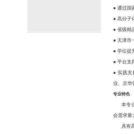
● 通过
● 高分
● 省级
● 天津
● 学位
● 平台
● 实践
业、京华
专业特色
本专
会需求量
具有