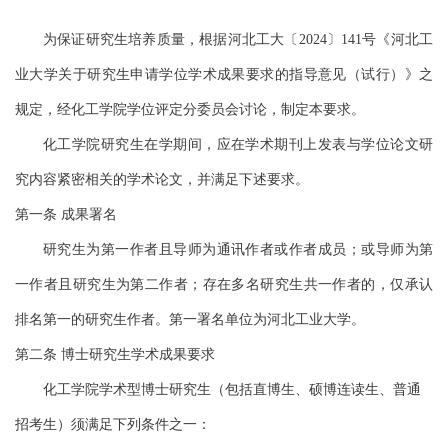
为保证研究生培养质量，
根据河北工大〔
2024〕141号《河北工
业大学关于研究生申请学位学术成果要求的指导意见（试行）》
之
规定
，
经化工
学院学位
评定
分委
员
会
讨论
，
制定
本
要求
。
化工学院研究生在学期间，应在学术期刊上发表与学位论文研
究内容紧密相关的学术论文
，并满足下述要求。
第一条 成果署名
研究生为第一作者且导师为通讯作者或作者成员
；
或导师为第
一作者且研究生为第二作者
；存在多名研究生共一作者的，仅承认
排名第一的研究生作者。
第一署名单位为河北工业大学
。
第二条 博士研究生学术成果要求
化工学院
学术型
博士研究生
（包括直
博
生、硕博连读生、普通
招考生）
须
满足下列
条件
之一：