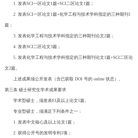
1.
发表
SCI
一区论文
1
篇
+SCI
二区论文
1
篇；
2.
发表
SCI
一区论文
1
篇
+
化学工程与技术学科指定的三种期刊
1
篇；
3.
发表化学工程与技术学科指定的三种期刊论文
2
篇；
4.
发表
SCI
二区论文
3
篇；
5.
发表化学工程与技术学科指定的三种期刊论文
1
篇
+SCI
二区论
文
2
篇。
上述成果
须公开发表（含已获取
DOI
号的
online
状态）。
第三条
硕士研究生学术成果要求
学术型硕士，须发表
EI
及以上论文
1
篇。
专业型硕士，须满足下列条件之一：
1.
发表中文核心及以上论文
1
篇；
2
.
获得公开号的发明专利
1
项；