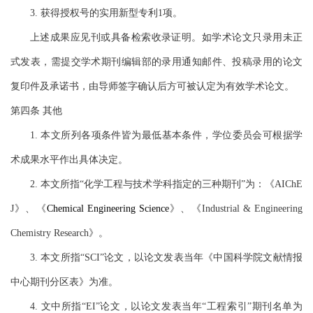
3
.
获得授权号的实用新型专利
1
项。
上述成果
应见刊或具备检索收录证明。如学术论文只录用未正
式发表，需提交学术期刊编辑部的录用通知邮件、投稿录用的论文
复印件及承诺书，由导师签字确认后方可被认定为有效学术论文。
第四条
其他
1.
本文所列各项
条件皆为最低
基本
条件，
学位委员会可根据
学
术
成果水平作出具体决定
。
2.
本文
所指
“
化学工程与技术学科指定的三种期刊
”
为
：
《
AIChE
J
》
、
《
Chemical Engineering Science
》、《
Industrial & Engineering
Chemistry Research
》
。
3.
本文
所指
“SCI”
论文，以论文发表当年《中国科学院文献情报
中心期刊分区表》为准。
4.
文中所指
“EI”
论文，以论文发表当年
“
工程索引
”
期刊名单为