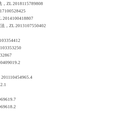
018115789808
00528425
14100418807
 2013107550402
354412
353250
2867
9019.2
10454965.4
2.1
619.7
618.2