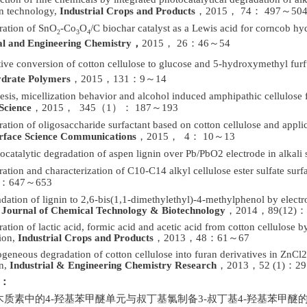
on technology,
Industrial Crops and Products
，
2015
，
74
：
497
～
50
ration of SnO
-Co
O
/C biochar catalyst as a Lewis acid for corncob hy
2
3
4
al and Engineering Chemistry
，
2015
，
26
：
46
～
54
tive conversion of cotton cellulose to glucose and 5-hydroxymethyl fur
drate Polymers
，
2015
，
131
：
9
～
14
esis, micellization behavior and alcohol induced amphipathic cellulose 
Science
，
2015
，
345
（
1
）：
187
～
193
ration of oligosaccharide surfactant based on cotton cellulose and appli
erface Science Communications
，
2015
，
4
：
10
～
13
ocatalytic degradation of aspen lignin over Pb/PbO2 electrode in alkali 
ation and characterization of C10-C14 alkyl cellulose ester sulfate surf
：
647
～
653
dation of lignin to 2,6-bis(1,1-dimethylethyl)-4-methylphenol by elect
,
Journal of Chemical Technology & Biotechnology
，
2014
，
89(12)
ation of lactic acid, formic acid and acetic acid from cotton cellulose 
ion,
Industrial Crops and Products
，
2013
，
48
：
61
～
67
eneous degradation of cotton cellulose into furan derivatives in ZnCl
2
on,
Industrial & Engineering Chemistry Research
，
2013
，
52 (1)
：
29
：
木质素中的4-羟基苯甲醚单元与叔丁基氯制备3-叔丁基4-羟基苯甲醚的方法，Z