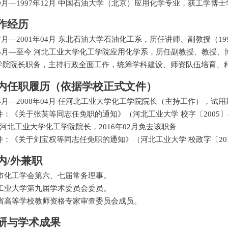
9
月
—1997
年
12
月 中国石油大学（北京）应用化学专业，获工学博士
作经历
7
月
—2001
年
04
月 东北石油大学石油化工系，历任讲师、副教授（
19
5
月
—
至今 河北工业大学化工学院应用化学系，历任副教授、教授、
学院院长职务，主持行政全面工作，统筹学科建设、
师资队伍培育、
内任职履历（依据学校正式文件）
4
月
—2008
年
04
月 任河北工业大学化工学院院长（主持工作），试用
：《关于张英等同志任免职的通知》（河北工业大学 校字〔
2005
〕
河北工业大学化工学院院长，
2016
年
02
月免去该职务
：《关于刘宝权等同志任免职的通知》（河北工业大学 校政字〔
20
内
/
外兼职
市化工学会第六、七届常务理事。
工业大学第九届学术委员会委员。
省高等学校教师资格专家审查委员会成员。
研与学术成果