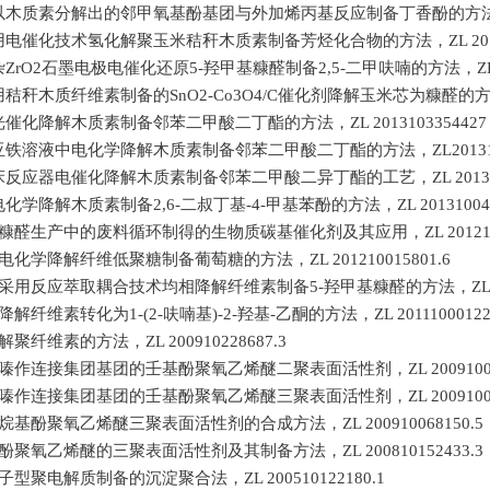
种以木质素分解出的邻甲氧基酚基团与外加烯丙基反应制备丁香酚的方法，ZL 2
种用电催化技术氢化解聚玉米秸秆木质素制备芳烃化合物的方法，ZL 20171
杂ZrO2石墨电极电催化还原5-羟甲基糠醛制备2,5-二甲呋喃的方法，ZL 20
用秸秆木质纤维素制备的SnO2-Co3O4/C催化剂降解玉米芯为糠醛的方法，ZL
种光催化降解木质素制备邻苯二甲酸二丁酯的方法，ZL 2013103354427
酸亚铁溶液中电化学降解木质素制备邻苯二甲酸二丁酯的方法，ZL2013103
定床反应器电催化降解木质素制备邻苯二甲酸二异丁酯的工艺，ZL 2013103
电化学降解木质素制备2,6-二叔丁基-4-甲基苯酚的方法，ZL 201310043
利用糠醛生产中的废料循环制得的生物质碳基催化剂及其应用，ZL 20121040
种电化学降解纤维低聚糖制备葡萄糖的方法，ZL 201210015801.6
一种采用反应萃取耦合技术均相降解纤维素制备5-羟甲基糠醛的方法，ZL 2011
种降解纤维素转化为1-(2-呋喃基)-2-羟基-乙酮的方法，ZL 20111000122
种解聚纤维素的方法，ZL 200910228687.3
以哌嗪作连接集团基团的壬基酚聚氧乙烯醚二聚表面活性剂，ZL 200910069
以哌嗪作连接集团基团的壬基酚聚氧乙烯醚三聚表面活性剂，ZL 200910069
一种烷基酚聚氧乙烯醚三聚表面活性剂的合成方法，ZL 200910068150.5
烷基酚聚氧乙烯醚的三聚表面活性剂及其制备方法，ZL 200810152433.3
离子型聚电解质制备的沉淀聚合法，ZL 200510122180.1