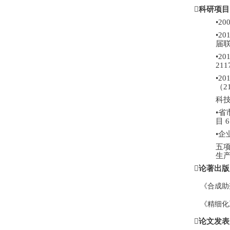

科研项目
•
20
•
20
届
•
20
211
•
20
（
2
科
•
省
目
•
企
五
生

论著出版
《合成助
《精细化

论文发表