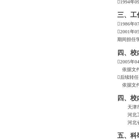

1994
年
0
三、工

1986
年
0

2001
年
0
期间担任
四、校

2005
年
0
依据文件

后续转任
依据文件
四、
校
天津
河北
河北
五、科