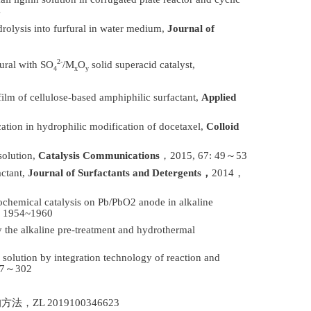
4
drolysis into furfural in water medium,
Journal of
2-
fural with SO
/M
O
solid superacid catalyst,
4
x
y
film of cellulose-based amphiphilic surfactant,
Applied
cation in hydrophilic modification of docetaxel,
Colloid
solution,
Catalysis Communications
，
2015, 67: 49
～
53
actant,
Journal of Surfactants and Detergents
，
2014
，
rochemical catalysis on Pb/PbO
2
anode in alkaline
：
1954~1960
by the alkaline pre-treatment and hydrothermal
solution by integration technology of reaction and
7
～
302
L 2019100346623