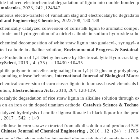
lide induced electrochemical degradation of lignin into double-bonde
molecules
, 2023, 242 ,124947
aneous electro-transfer of vanadium slag and electrocatalytic degradation
al and Engineering Chemistry,
2022,108, 130-138
ochemically catalyzed conversion of cornstalk lignin to aromatic compou
ctrode and hydrogenation of a nickel cathode in sodium hydroxide solu
ochemical decomposition of white straw lignin into guaiacyl-, syringy
teel cathode in alkaline solution,
Environmental Progress & Sustaina
ive Production of 1,3-Diethylbenzene by Electrocatalytic Hydrocracking
ySelect,
2019
，
4
（
35
）：
10430 ~10435
hilic polymeric micelles originating from 1,4-β-D-glucan-g-polyphenyle
esponding release behaviors, I
nternational Journal of Biological Macr
ochemical conversion of corn stover lignin to biomass-based chemica
lution,
Electrochimica Acta
, 2018, 264: 128-139.
ocatalytic degradation of rice straw lignin in alkaline solution through 
n on an iron or tin doped titanium cathode,
Catalysis Science & Techno
atalyzed hydrolysis of conifer lignosulfonate in black liquor for the pr
，
2017
，
542
：
1~9
ellulose in corn straw: extracted from alkali solution and produced
,
Chinese Journal of Chemical Engineering
，
2016
，
12
（
24
）：
1786
tion of fine chemicals by integrated photocatalytical degradation of alka