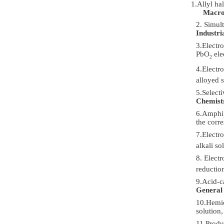
1.Allyl ha
Macro
2. Simult
Industri
3.Electr
PbO
ele
2
4.Electr
alloyed s
5.Select
Chemistr
6.Amphip
the corr
7.Electr
alkali so
8. Electr
reductio
9.Acid-c
General
10.Hemic
solution
11.Produc