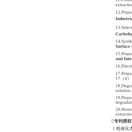
extracti
12.Prepa
Industri
13.Selec
Carbohy
14.Synth
Surface 
15.Prepa
and Int
16.Electr
17.Prepar
17
（
4
）
18.
Degra
solution
19.Prepar
degradat
20.Homog
extracti

专利授权
1.电催化