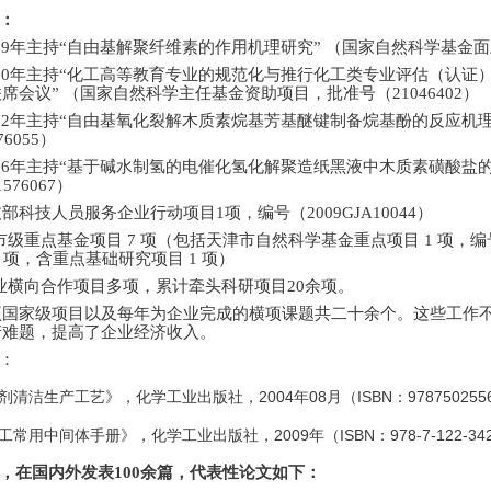
：
09
年主持
“
自由基解聚纤维素的作用机理研究
”
（国家自然科学基金面
10
年主持
“
化工高等教育专业的规范化与推行化工类专业评估（认证
联席会议
”
（国家自然科学主任基金资助项目，批准号（
21046402
）
12
年主持
“
自由基氧化裂解木质素烷基芳基醚键制备烷基酚的反应机
76055
）
16
年主持
“
基于碱水制氢的电催化氢化解聚造纸黑液中木质素磺酸盐
1576067
）
技部科技人员服务企业行动项目
1
项，编号（
2009GJA10044
）
市级重点基金项目
7
项（包括天津市自然科学基金重点项目
1
项，编
6
项，含重点基础研究项目
1
项）
业横向合作项目多项，累计牵头科研项目
20
余项。
项国家级项目以及每年为企业完成的横项课题共二十余个。这些工作
产难题，提高了企业经济收入。
：
2004
08
ISBN
978750255
剂清洁生产工艺》，化学工业出版社，
年
月（
：
2009
ISBN
978-7-122-34
工常用中间体手册》，化学工业出版社，
年（
：
，在国内外发表
100
余篇，代表性论文如下：