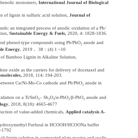
d phenolic monomers,
International Journal of Biological
 of lignin in sulfuric acid solution,
Journal of
nds: an integrated process of anodic oxidation of a Pb/
tion,
Sustainable Energy & Fuels,
2020, 4: 1828-1836.
l- and phenol-type compounds using Pb/PbO
anode and
2
ble Energy
, 2019
，
38
：
(4) 1 ~10
 of Bamboo Lignin in Alkaline Solution,
ne oxide as the carriers for delivery of docetaxel and
omolecules,
2018, 114: 194-203.
ls between Cu/Ni-Mo-Co cathode and Pb/PbO
anode in
2
oxidation on a Ti/SnO
– Sb
O
/α-PbO
/β-PbO
anode and
2
2
3
2
2
logy
, 2018, 8(18): 4665-4677
oduction of value-added chemicals,
Applied catalysis A-
 5-Hydroxymethyl Furfural in HCOOH/HCOONa buffer
~1792
li lignin solution in corrugated plate reactor and cyclic