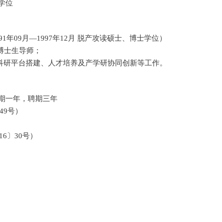
学位
91
年
09
月
—1997
年
12
月 脱产攻读硕士、博士学位）
博士生导师；
科研平台搭建、人才培养及产学研协同创新等工作。
期一年，聘期三年
49
号）
16
〕
30
号）