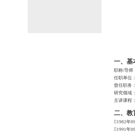
一、基
职称
/
导师
任职单位
曾任职务
研究领域
主讲课程
二、教

1982
年
0

1991
年
0