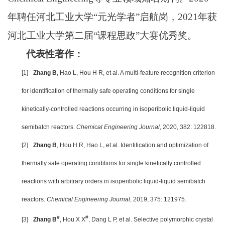
年聘任河北工业大学“元光学者”启航岗，2021年获
河北工业大学第二届“课程思政”大赛优秀奖。
代表性著作：
[1]
Zhang B
, Hao L, Hou H R, et al. A multi-feature recognition criterion
for identification of thermally safe operating conditions for single
kinetically-controlled reactions occurring in isoperibolic liquid-liquid
semibatch reactors.
Chemical Engineering Journal
, 2020, 382: 122818.
[2]
Zhang B
, Hou H R, Hao L, et al. Identification and optimization of
thermally safe operating conditions for single kinetically controlled
reactions with arbitrary orders in isoperibolic liquid-liquid semibatch
reactors.
Chemical Engineering Journal
, 2019, 375: 121975.
#
#
[3]
Zhang B
, Hou X X
, Dang L P, et al. Selective polymorphic crystal