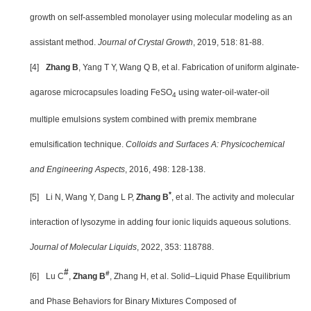
growth on self-assembled monolayer using molecular modeling as an
assistant method.
Journal of Crystal Growth
, 2019, 518: 81-88.
[4]
Zhang B
, Yang T Y, Wang Q B, et al. Fabrication of uniform alginate-
agarose microcapsules loading FeSO
using water-oil-water-oil
4
multiple emulsions system combined with premix membrane
emulsification technique.
Colloids and Surfaces A: Physicochemical
and Engineering Aspects
, 2016, 498: 128-138.
*
[5]
Li N, Wang Y, Dang L P,
Zhang B
, et al. The activity and molecular
interaction of lysozyme in adding four ionic liquids aqueous solutions.
Journal of Molecular Liquids
, 2022, 353: 118788.
#
#
[6]
Lu C
,
Zhang B
, Zhang H, et al. Solid–Liquid Phase Equilibrium
and Phase Behaviors for Binary Mixtures Composed of