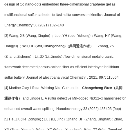
design of Co nano-dots embedded three-dimensional graphene gel as
multifunctional sulfur cathode for fast sulfur conversion kinetics. Journal of
Energy Chemistry 56 (2021) 132
–140
[3] Wang, XB (Wang, Xingbo)
；Luo, YH (Luo, Yuhong)；Wang, HY (Wang,
Hongyu) ；
Wu, CC (Wu, Changcheng)（共同通讯作者）
；Zhang, ZS
(Zhang, Zisheng)；Li, JD (Li, Jingde) .Tow-dimensional metal organic
framework decorated porous carbon fiber as efficient interlayer for lithium-
sulfur battery. Journal of Electroanalytical Chemistry，2021, 897: 115564
[4] Martine Otay Lifoka, Weixing Niu, Guihua Liu ,
Changcheng Wu
∗（共同
通讯作者）
and Jingde L. A sulfur defective Mn-doped Ni3S2
–x nanosheet for
enhanced overall water splitting. Nanotechnology 33 (2022) 485403 (9pp)
[5] He, ZK (He, Zongke) ; Li, J (Li, Jing) ; Zhang, JH (Zhang, Jinghan) ; Zhao,
XN (Zhao, Xinnan) ; Wang, XC (Wang, Xiaochen) ; Wan, TT (Wan, Tongtao) ;