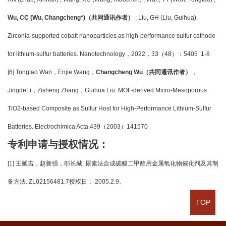
Wu, CC (Wu, Changcheng*)
（共同通讯作者）
; Liu, GH (Liu, Guihua).
Zirconia-supported cobalt nanoparticles as high-performance sulfur cathode
for lithium-sulfur batteries. Nanotechnology
，2022，33（48）：5405 1-8
[6] Tongtao Wan
，Enjie Wang，
Changcheng Wu（共同通讯作者）
，
JingdeLi，Zisheng Zhang，Guihua Liu. MOF-derived Micro-Mesoporous
TiO2-based Composite as Sulfur Host for High-Performance Lithium-Sulfur
Batteries. Electrochimica Acta.439（2003）141570
专利申请与授权情况：
[1]
王延吉，赵新强，邬长城. 尿素法合成碳酸二甲酯用金属氧化物催化剂及其制
备方法. ZL02156481.7授权日： 2005.2.9。
TOP