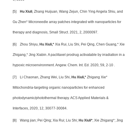
[5]
Hu Xiuli
, Zhang Huijuan, Wang Zejun, Chin Ying Angela Shiu, and
Gu Zhen* Microneedle array patches integrated with nanoparticles for
therapy and diagnosis, Small Struct. 2021, 2, 2000097.
[6]
Zhou Shiyu,
Hu Xiuli,*
Xia Rui, Liu Shi, Pei Qing, Chen Guang,* Xie
Zhigang,* Jing Xiabin. A paclitaxel prodrug activatable by irradiation in a
hypoxic microenvironment. Angew. Chem. Int. Ed. 2020, 59, 2-10 .
[7]
Li Chaonan, Zhang Wei, Liu Shi,
Hu Xiuli,*
Zhigang Xie*
Mitochondria-targeting organic nanoparticles for enhanced
photodynamic/photothermal therapy. ACS Applied Materials &
Interfaces, 2020, 12, 30077-30084.
[8]
Wang jian; Pei Qing; Xia Rui; Liu Shi;
Hu Xiuli*
; Xie Zhigang*; Jing