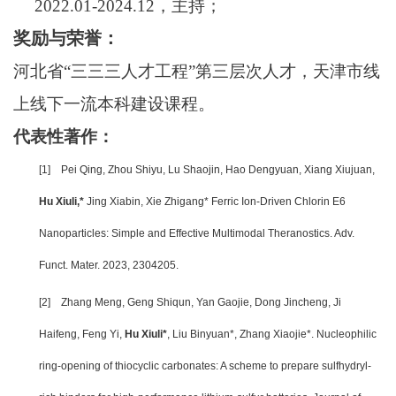
2022.01-2024.12
，主持；
奖励与荣誉：
河北省“三三三人才工程”第三层次人才，天津市线
上线下一流本科建设课程。
代表性著作：
[1]
Pei Qing, Zhou Shiyu, Lu Shaojin, Hao Dengyuan, Xiang Xiujuan,
Hu Xiuli,*
Jing Xiabin, Xie Zhigang* Ferric Ion-Driven Chlorin E6
Nanoparticles: Simple and Effective Multimodal Theranostics. Adv.
Funct. Mater. 2023, 2304205.
[2]
Zhang Meng, Geng Shiqun, Yan Gaojie, Dong Jincheng, Ji
Haifeng, Feng Yi,
Hu Xiuli*
, Liu Binyuan*, Zhang Xiaojie*. Nucleophilic
ring-opening of thiocyclic carbonates: A scheme to prepare sulfhydryl-