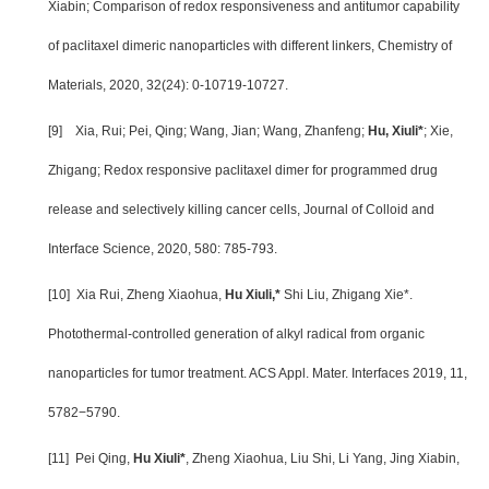
Xiabin; Comparison of redox responsiveness and antitumor capability
of paclitaxel dimeric nanoparticles with different linkers, Chemistry of
Materials, 2020, 32(24): 0-10719-10727.
[9]
Xia, Rui; Pei, Qing; Wang, Jian; Wang, Zhanfeng;
Hu, Xiuli*
; Xie,
Zhigang; Redox responsive paclitaxel dimer for programmed drug
release and selectively killing cancer cells, Journal of Colloid and
Interface Science, 2020, 580: 785-793.
[10]
Xia Rui, Zheng Xiaohua,
Hu Xiuli,*
Shi Liu, Zhigang Xie*.
Photothermal-controlled generation of alkyl radical from organic
nanoparticles for tumor treatment. ACS Appl. Mater. Interfaces 2019, 11,
5782−5790.
[11]
Pei Qing,
Hu Xiuli*
, Zheng Xiaohua, Liu Shi, Li Yang, Jing Xiabin,