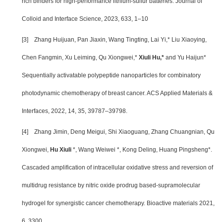
rich binders for high-performance lithium-sulfur batteries. Journal of
Colloid and Interface Science, 2023, 633, 1–10
[3]
Zhang Huijuan, Pan Jiaxin, Wang Tingting, Lai Yi,* Liu Xiaoying,
Chen Fangmin, Xu Leiming, Qu Xiongwei,*
Xiuli Hu,*
and Yu Haijun*
Sequentially activatable polypeptide nanoparticles for combinatory
photodynamic chemotherapy of breast cancer. ACS Applied Materials &
Interfaces, 2022, 14, 35, 39787–39798.
[4]
Zhang Jimin, Deng Meigui, Shi Xiaoguang, Zhang Chuangnian, Qu
Xiongwei,
Hu Xiuli
*, Wang Weiwei *, Kong Deling, Huang Pingsheng*.
Cascaded amplification of intracellular oxidative stress and reversion of
multidrug resistance by nitric oxide prodrug based-supramolecular
hydrogel for synergistic cancer chemotherapy. Bioactive materials 2021,
6, 3300