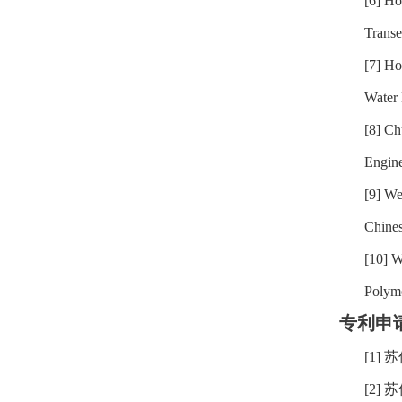
[6] Ho
Transe
[7] Ho
Water 
[8] Ch
Engine
[9] We
Chines
[10] W
Polymo
专利申
[1]
苏
[2]
苏