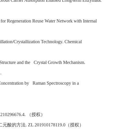
orous Carrier Adsorption Enabled Long-term Enzymatic
 for Regeneration Reuse Water Network with Internal
.
illation/Crystallization Technology. Chemical
l Structure and the Crystal Growth Mechanism.
.
e Concentration by Raman Spectroscopy in a
2210296676.4
. （授权）
法. ZL 201910178119.0（授权）