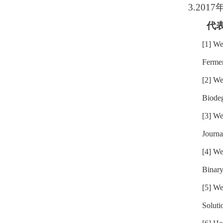
3.20
代
[1] We
Fermen
[2] We
Biodeg
[3] We
Journa
[4]
We
Binary
[5] We
Soluti