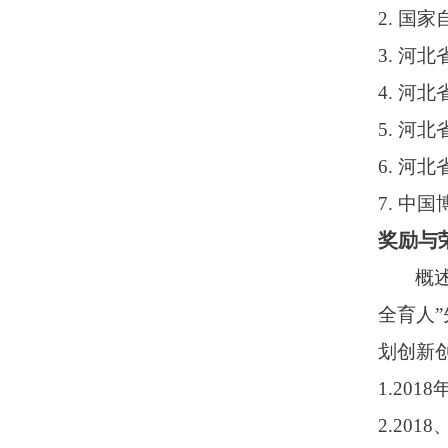
2. 国
3. 河
4. 河
5. 河
6. 河
7. 中
奖励与
概
全育人
划创新
1.20
2.20