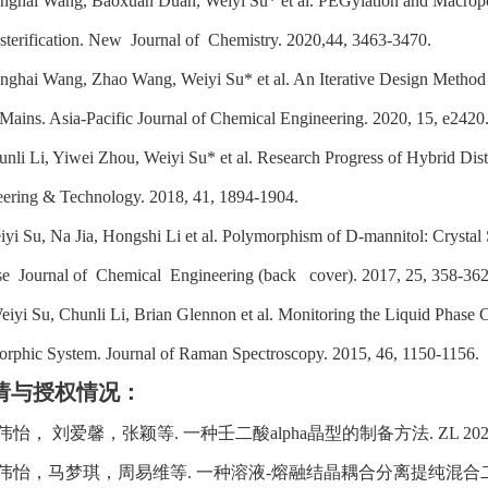
nghai Wang, Baoxuan Duan, Weiyi Su* et al. PEGylation and Macrop
sterification. New Journal of Chemistry. 2020,44, 3463-3470.
nghai Wang, Zhao Wang, Weiyi Su* et al. An Iterative Design Method
Mains. Asia-Pacific Journal of Chemical Engineering. 2020, 15, e2420
unli Li, Yiwei Zhou, Weiyi Su* et al. Research Progress of Hybrid Dist
ering & Technology. 2018, 41, 1894-1904.
iyi Su, Na Jia, Hongshi Li et al. Polymorphism of D-mannitol: Crysta
e Journal of Chemical Engineering (back cover). 2017, 25, 358-362
eiyi Su, Chunli Li, Brian Glennon et al. Monitoring the Liquid Phas
rphic System. Journal of Raman Spectroscopy. 2015, 46, 1150-1156.
请与授权情况：
伟怡，
刘爱馨，张颖等. 一种壬二酸alpha晶型的制备方法. ZL
20
伟怡，马梦琪，周易维等. 一种溶液-熔融结晶耦合分离提纯混合二元酸的方