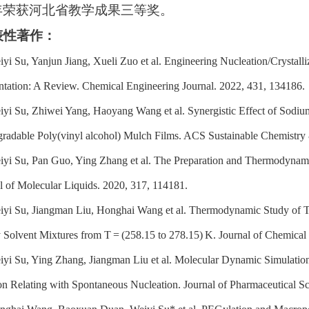
17年荣获河北省教学成果三等奖。
表性著作：
iyi Su, Yanjun Jiang, Xueli Zuo et al. Engineering Nucleation/Crystalli
tation: A Review. Chemical Engineering Journal. 2022, 431, 134186.
iyi Su, Zhiwei Yang, Haoyang Wang et al. Synergistic Effect of Sodium
radable Poly(vinyl alcohol) Mulch Films. ACS Sustainable Chemistry
iyi Su, Pan Guo, Ying Zhang et al. The Preparation and Thermodynami
l of Molecular Liquids. 2020, 317, 114181.
iyi Su, Jiangman Liu, Honghai Wang et al. Thermodynamic Study of T
 Solvent Mixtures from T
=
(258.15 to 278.15)
K. Journal of Chemica
iyi Su, Ying Zhang, Jiangman Liu et al. Molecular Dynamic Simulatio
on Relating with Spontaneous Nucleation. Journal of Pharmaceutical S