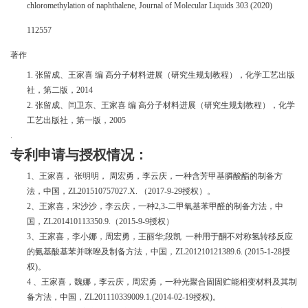
chloromethylation of naphthalene, Journal of Molecular Liquids 303 (2020)
112557
著作
1.
张留成、王家喜
编
高分子材料进展（研究生规划教程），化学工艺出版
社，第二版，
2014
2.
张留成、闫卫东、王家喜
编
高分子材料进展（研究生规划教程），化学
工艺出版社，第一版，
2005
.
专利申请与授权情况：
1、
王家喜，
张明明，
周宏勇，李云庆，一种含芳甲基膦酸酯的制备方
法，中国，
ZL201510757027.X. （2017-9-29授权）。
2、王家喜，宋沙沙，李云庆，一种2,3-二甲氧基苯甲醛的制备方法，中
国，ZL201410113350.9.（2015-9-9授权）
3、王家喜，李小娜，周宏勇，王丽华;段凯 一种用于酮不对称氢转移反应
的氨基酸基苯并咪唑及制备方法，中国，ZL201210121389.6. (2015-1-28授
权)。
4 、王家喜，魏娜，李云庆，周宏勇，一种光聚合固固贮能相变材料及其制
备方法，中国，ZL201110339009.1.(2014-02-19授权)。