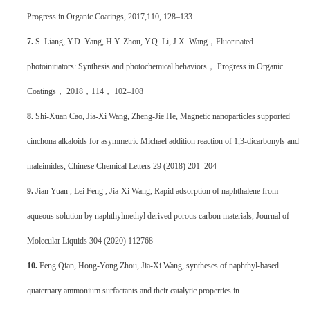
Progress in Organic Coatings, 2017,110, 128–133
7.
S. Liang, Y.D. Yang, H.Y. Zhou, Y.Q. Li, J.X. Wang，Fluorinated
photoinitiators: Synthesis and photochemical behaviors， Progress in Organic
Coatings， 2018，114， 102–108
8.
Shi-Xuan Cao, Jia-Xi Wang, Zheng-Jie He, Magnetic nanoparticles supported
cinchona alkaloids for asymmetric Michael addition reaction of 1,3-dicarbonyls and
maleimides, Chinese Chemical Letters 29 (2018) 201–204
9.
Jian Yuan , Lei Feng , Jia-Xi Wang, Rapid adsorption of naphthalene from
aqueous solution by naphthylmethyl derived porous carbon materials, Journal of
Molecular Liquids 304 (2020) 112768
10.
Feng Qian, Hong-Yong Zhou, Jia-Xi Wang, syntheses of naphthyl-based
quaternary ammonium surfactants and their catalytic properties in