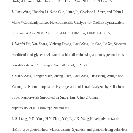
Bridged Uranium Metallocene J. Am. Chem. Soc. 2006, 128, 9350-9351.
3.
Jiaxi Wang, Hongbo Li, Neng Guo, Liting Li, Charlotte L. Stern, and Tobin J.
Marks*
Covalently Linked Heterobimetallic Catalysts for Olefin Polymerization,
Organometallics
2004, 23, 5112-5114 SCI 864KW, EI04488473315。
4.
Wenfei Hu, Yan Zhang, Yizheng Huang, Jiaxi Wang, Jin Gao, Jie Xu, Selective
esteriﬁcation of glycerol with acetic acid to diacetin using antimony pentoxide as
reusable catalyst,
J. Energy Chem.
2015, 24, 632–636.
5.
Shuo Wang, Rongan Shen, Zheng Chen, Jiaxi Wang, Dingsheng Wang,* and
Yadong Li, Room-Temperature Hydrogenation of Citral Catalyzed by Palladium–
Silver Nanocrystals Supported on SnO2, Eur. J. Inorg. Chem.
http://dx.doi.org/10.1002/ejic.201500057
6.
S. Liang, Y.D. Yang, H.Y. Zhou, Y.Q. Li, J.X. Wang,Novel polymerizable
HMPP-type photoinitiator with carbamate: Synthesis and photoinitiating behaviors.