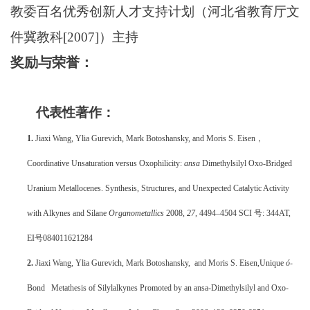
教委百名优秀创新人才支持计划（河北省教育厅文
件冀教科
[2007]）主持
奖励与荣誉：
代表性著作：
1.
Jiaxi Wang, Ylia Gurevich, Mark Botoshansky, and Moris S. Eisen，
Coordinative Unsaturation versus Oxophilicity:
ansa
Dimethylsilyl Oxo-Bridged
Uranium Metallocenes. Synthesis, Structures, and Unexpected Catalytic Activity
with Alkynes and Silane
Organometallics
2008,
27,
4494–4504 SCI 号:
344AT,
EI号
084011621284
2.
Jiaxi Wang, Ylia Gurevich, Mark Botoshansky, and Moris S. Eisen,Unique
ó
-
Bond Metathesis of Silylalkynes Promoted by an ansa-Dimethylsilyl and Oxo-