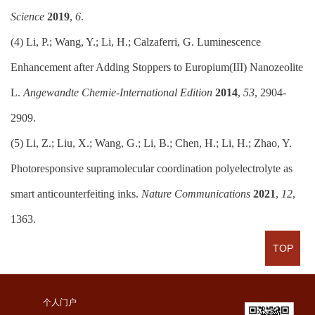
Science
2019
,
6
.
(4)
Li, P.; Wang, Y.; Li, H.; Calzaferri, G. Luminescence
Enhancement after Adding Stoppers to Europium(III) Nanozeolite
L.
Angewandte Chemie-International Edition
2014
,
53
, 2904-
2909.
(5)
Li, Z.; Liu, X.; Wang, G.; Li, B.; Chen, H.; Li, H.; Zhao, Y.
Photoresponsive supramolecular coordination polyelectrolyte as
smart anticounterfeiting inks.
Nature Communications
2021
,
12
,
1363.
TOP
个人门户