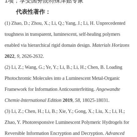
1项；享受国务院特殊津贴专家
代表性著作：
(1)
Zhao, D.; Zhou, X.; Li, Q.; Yang, J.; Li, H. Unprecedented
toughness in transparent, luminescent, self-healing polymers
enabled via hierarchical rigid domain design.
Materials Horizons
2022
,
9
, 2626-2632.
(2)
Li, Z.; Wang, G.; Ye, Y.; Li, B.; Li, H.; Chen, B. Loading
Photochromic Molecules into a Luminescent Metal-Organic
Framework for Information Anticounterfeiting.
Angewandte
Chemie-International Edition
2019
,
58
, 18025-18031.
(3)
Li, Z.; Chen, H.; Li, B.; Xie, Y.; Gong, X.; Liu, X.; Li, H.;
Zhao, Y. Photoresponsive Luminescent Polymeric Hydrogels for
Reversible Information Encryption and Decryption.
Advanced