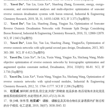
11
、
Yawei Du
*, Yan Liu, Lixin Xie*, Shaofeng Zhang, Economic, energy, exergo-
economic, and environmental analyses and multi-objective optimization of seawater
reverse osmosis desalination systems with boron removal, Industrial & Engineering
Chemistry Research, 2019, 58, 31, 14193-14208. SCI, IF 3.375 (Top期刊)
1
2
、
Yawei Du
*, Yan Liu, Shaofeng Zhang, Yingjun Xu, Optimization of Seawater
Reverse Osmosis Desalination Networks with Permeate Split Design Considering
Boron Removal, Industrial & Engineering Chemistry Research, 2016, 55, 12860-12879.
SCI, IF 2.843 (Top期刊)
1
3
、
Yawei Du
*, Lixin Xie, Yan Liu, Shaofeng Zhang, YingjunXu, Optimization of
reverse osmosis networks with split partial second pass design, Desalination, 2015, 365:
365–380. SCI, IF 4.412 (Top期刊)
1
4
、
Yawei Du
, Lixin Xie*, Jie Liu, Yuxin Wang, Yingjun Xu, Shichang Wang, Multi-
objective optimization of reverse osmosis networks by lexicographic optimization and
augmented epsilon constraint method, Desalination, 2014, 333(01): 66-81. SCI, IF
3.756 (Top期刊)
1
5
、
Yawei Du
, Lixin Xie*, Yuxin Wang, Yingjun Xu, Shichang Wang, Optimization of
reverse osmosis networks with spiral-wound modules, Industrial & Engineering
Chemistry Research, 2012, 51: 1764–11777. SCI IF 2.206 (Top期刊)
1
6
、
杜亚威
, 解利昕,徐世昌,宿立波,刘燕*,郭晓俊.低温多效-热压缩海水淡化混流
效组系统模拟研究.水处理技术,2021,47(12):30-36.
1
7
、张少峰
, 张伟雪,
杜亚威
*. 硼酸、硼酸盐及其络合物在反渗透膜内扩散过程
的分子模拟. 化工进展, 2019, 38(07): 3038-3045. EI