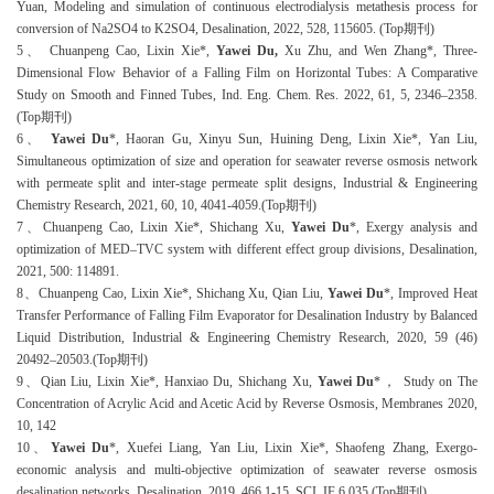
Yuan, Modeling and simulation of continuous electrodialysis metathesis process for
conversion of Na2SO4 to K2SO4, Desalination, 2022, 528, 115605.
(Top期刊)
5
、
Chuanpeng Cao, Lixin Xie*,
Yawei Du,
Xu Zhu, and Wen Zhang*, Three-
Dimensional Flow Behavior of a Falling Film on Horizontal Tubes: A Comparative
Study on Smooth and Finned Tubes, Ind. Eng. Chem. Res. 2022, 61, 5, 2346–2358.
(Top期刊)
6
、
Yawei Du
*, Haoran Gu, Xinyu Sun, Huining Deng, Lixin Xie*, Yan Liu,
Simultaneous optimization of size and operation for seawater reverse osmosis network
with permeate split and inter-stage permeate split designs, Industrial & Engineering
Chemistry Research, 2021, 60, 10, 4041-4059.(Top期刊)
7
、
Chuanpeng Cao, Lixin Xie*, Shichang Xu,
Yawei Du
*, Exergy analysis and
optimization of MED–TVC system with different effect group divisions, Desalination,
2021, 500: 114891.
8
、
Chuanpeng Cao, Lixin Xie*, Shichang Xu, Qian Liu,
Yawei Du
*, Improved Heat
Transfer Performance of Falling Film Evaporator for Desalination Industry by Balanced
Liquid Distribution, Industrial & Engineering Chemistry Research, 2020, 59 (46)
20492–20503.(Top期刊)
9
、
Qian Liu, Lixin Xie*, Hanxiao Du, Shichang Xu,
Yawei Du
*， Study on The
Concentration of Acrylic Acid and Acetic Acid by Reverse Osmosis, Membranes 2020,
10, 142
10
、
Yawei Du
*, Xuefei Liang, Yan Liu, Lixin Xie*, Shaofeng Zhang, Exergo-
economic analysis and multi-objective optimization of seawater reverse osmosis
desalination networks, Desalination, 2019, 466,1-15. SCI, IF 6.035 (Top期刊)