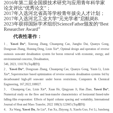
2016年第二届全国膜技术研究与应用青年科学家
论文评比“优秀论文”；
2017年入选河北省高等学校青年拔尖人才计划；
2017年入选河北工业大学“元光学者”启航岗B.
2023年获得国际学术组织ScienceFather颁发的“Best
Researcher Award”
代表性著作：
1、
Yawei Du
*, Xinrong Zhang, Chuanpeng Cao, Jiangbo Dai, Quanyu Gong,
Dongxuan Zhang, Huining Deng, Lixin Xie*, Optimal design and operation of reverse
osmosis seawater desalination system for boron removal with economic, energy, and
environmental concerns,
Desalination,
546,
2023, 116178.
(Top期刊)
2、
Yawei Du
*, Dongxuan Zhang, Chuanpeng Cao, Quanyu Gong, Yaxin Li, Lixin
Xie*, Superstructure based optimization of reverse osmosis desalination systems fed by
decarbonated high-pH seawater under boron restrictions, Computers & Chemical
Engineering, 167,2022,108027.
3
、
Chuanpeng Cao, Lixin Xie*, Xuan He, Qingyuan Ji, Han Zhao,
Yawei Du
*,
Numerical study on the flow and heat-transfer characteristics of horizontal finned-tube
falling-film evaporation: Effects of liquid column spacing and wettability, International
Journal of Heat and Mass Transfer, 2022 188(3):122665.(Top期刊)
4
、
Xu Wang,
Yawei Du
, Jie Liu*, Fan Xu, Zhiyong Ji, Xiaofu Guo, Fei Li, Junsheng