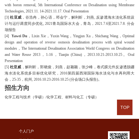
with boron removal, 5th International Conference on Desalination using Membrane
Technologies, 2021.11. 14-2021.11.17. Oral Presentation
[
3
]
杜亚威
，谷浩冉，孙心语，邓会宁，解利昕，刘燕
, 反渗透海水淡化系统设
计与运行调度同步优化, 2021青岛国际水大会，青岛，2021.7.6至2021.7.8. 分会
场报告
[
4
]
Yawei Du
，
Lixin Xie，Yuxin Wang，Yingjun Xu，Shichang Wang，Optimal
design and operation of reverse osmosis desalination process with spiral wound
modules，The International Desalination Association World Congress on Desalination
and Water Reuse 2013，1-16，Tianjin (China)，2013.10.21-2013.10.25。Oral
Presentation
[
5
]
杜亚威
，解利昕，郭晓俊，刘燕，赵颖颖，张少峰，卷式膜元件反渗透脱硼
海水淡化系统多目标优化研究，
2016第四届西湖国际海水淡化与水再利用大
会，25-35，杭州, 2016.10.23-2016.10.25 (分会场口头报告)。
招生方向
化学工程与技术（学硕）
/化学工程、材料与化工（专硕）
TOP
个人门户