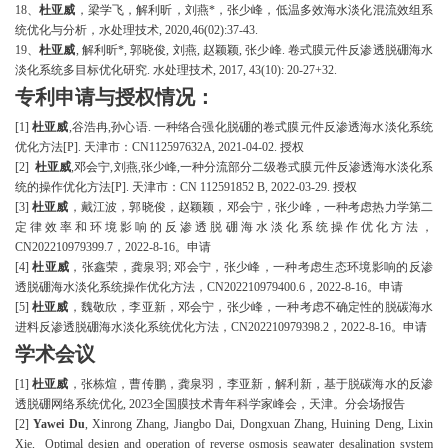
1
8
、
杜亚威
，梁学飞，解利昕，刘燕
*，张少峰，低温多效海水淡化混流效组系
统优化与分析，水处理技术, 2020,46(02):37-43.
1
9
、
杜亚威
, 解利昕*, 郭晓俊, 刘燕, 赵颖颖, 张少峰. 卷式膜元件反渗透脱硼海水
淡化系统多目标优化研究. 水处理技术, 2017, 43(10): 20-27+32.
专利申请与授权情况：
[1]
杜亚威
,谷浩冉,孙心语. 一种络合强化脱硼的卷式膜元件反渗透海水淡化系统
优化方法[P]. 天津市：CN112597632A,
2021-04-02.
授权
[2]
杜亚威
,邓会宁,刘燕,张少峰,一种分流部分二级卷式膜元件反渗透海水淡化系
统的操作优化方法[P]. 天津市：CN 112591852 B, 2022-03-29.
授权
[3]
杜亚威
，戴江波，郭晓俊，赵颖颖，邓会宁，张少峰，一种考虑热力学第二
定律效率和环境影响的反渗透脱硼海水淡化系统操作优化方法，
CN202210979399.7，2022-8-16。申请
[4]
杜亚威
，张鑫荣，龚泉羽
; 邓会宁，张少峰，一种考虑生态环境影响的反渗
透脱硼海水淡化系统操作优化方法，CN202210979400.6，2022-8-16。申请
[5]
杜亚威
，魏敬欣，李亚新，邓会宁，张少峰，一种考虑不确定性的脱碳海水
进料反渗透脱硼海水淡化系统优化方法，
CN202210979398.2，2022-8-16。申请
学术会议
[1]
杜亚威
，张栋煊，曹传鹏，龚泉羽，李亚新，解利新，基于脱碳海水的反渗
透脱硼网络系统优化
, 2023全国膜技术青年科学家峰会，天津。
分会场报告
[
2
]
Yawei Du
, Xinrong Zhang, Jiangbo Dai, Dongxuan Zhang, Huining Deng, Lixin
Xie, Optimal design and operation of reverse osmosis seawater desalination system