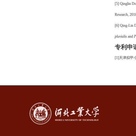
[5]
Qinglin D
Research,
201
[6]
Qing-Lin 
pluvialis
and
P
专利申
[
1
]
天津拟甲