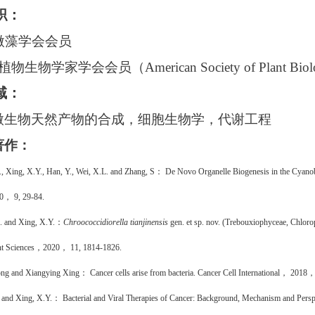
职：
微藻学会会员
国植物生物学家学会会员（
American Society of Plant Biol
域：
微生物天然产物的合成，细胞生物学，代谢工程
著作：
, Xing, X.Y., Han, Y., Wei, X.L. and Zhang, S
：
De Novo Organelle Biogenesis in the Cyan
20，
9, 29-84.
. and
Xing, X.Y.
：
Chroococcidiorella tianjinensis
gen. et sp. nov. (Trebouxiophyceae,
Chlorop
nt Sciences
，
2020，
11, 1814-1826.
ng and Xiangying Xing
：
Cancer cells arise from bacteria. Cancer Cell International
，
2018
 and
Xing, X.Y.
：
Bacterial and Viral
Therapies of Cancer: Background, Mechanism and Perspe