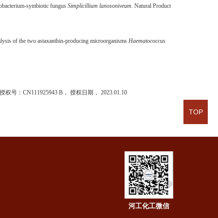
nobacterium-symbiotic fungus
Simplicillium lanosoniveum
.
Natural Product
lysis of the two astaxanthin-producing
microorganisms
Haematococcus
权号：CN111925943 B， 授权日期， 2023.01.10
TOP
河工化工微信