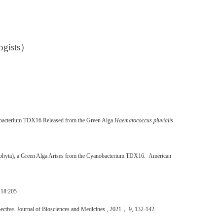
ogists
）
obacterium TDX16 Released from the Green Alga
Haematococcus pluvialis
hyta), a Green Alga Arises from the
Cyanobacterium TDX16. American
，
18:205
ctive. Journal of
Biosciences and Medicines ,
2021，
9, 132-142.