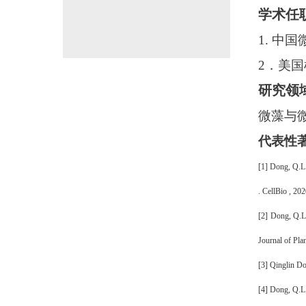
学术任
1.
中国
2．美
研究领
微藻与
代表性
[1]
Dong, Q.L.
. CellBio ,
20
[2]
Dong, Q.L
Journal
of Pla
[3]
Qinglin Do
[4]
Dong, Q.L