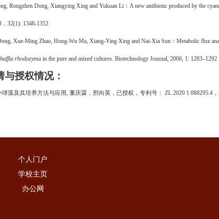
ong, Rongzhen Dong, Xiangying Xing and Yukuan Li
：
A new antibiotic produced by the cya
8
，
32(1): 1348-1352
Dong, Xue-Ming Zhao, Hong-Wu Ma, Xiang-Ying Xing and Nai-Xia Sun
：
Metabolic flux ana
haffia
rhodozyma
in the pure and mixed cultures
.
Biotechnol
ogy
J
ournal,
2006, 1
:
1283–1292
请与授权情况：
小球藻及其培养方法与应用
, 董庆霖，邢向英，已授权，专利号： ZL 2020 1 088295.4，授
个人门户
学校主页
办公网