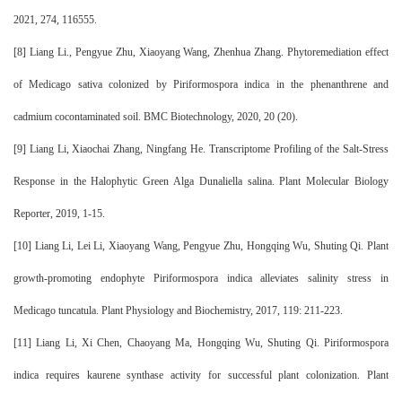
2021, 274, 116555.
[8]
Liang Li., Pengyue Zhu, Xiaoyang Wang, Zhenhua Zhang. Phytoremediation effect
of Medicago sativa colonized by Piriformospora indica in the phenanthrene and
cadmium cocontaminated soil. BMC Biotechnology, 2020, 20 (20).
[9]
Liang Li, Xiaochai Zhang, Ningfang He. Transcriptome Profiling of the Salt-Stress
Response in the Halophytic Green Alga Dunaliella salina. Plant Molecular Biology
Reporter, 2019, 1-15.
[10]
Liang Li, Lei Li, Xiaoyang Wang, Pengyue Zhu, Hongqing Wu, Shuting Qi. Plant
growth-promoting endophyte Piriformospora indica alleviates salinity stress in
Medicago tuncatula. Plant Physiology and Biochemistry, 2017, 119: 211-223.
[11]
Liang Li, Xi Chen, Chaoyang Ma, Hongqing Wu, Shuting Qi. Piriformospora
indica requires kaurene synthase activity for successful plant colonization. Plant