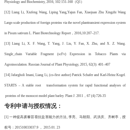
Physiology and Biochemistry, 2016, 102:151-160（Q1）
[12]
Liang Li, Xiufeng Wang, Liping Yang,Yajun Fan, Xiaojuan Zhu Xingzhi Wang
Large-scale production of foreign proteins via the novel planttransient expression system
in Pisum sativum L. Plant Biotechnology Report，2016,10:207–217.
[13]
Liang Li, X. F. Wang, T. Yang, J. Liu, Y. Fan, X. Zhu, and X. Z. Wang.
Single_chain Variable Fragment (scFv) Expression in Tobacco Plants via
Agroinoculation. Russian Journal of Plant Physiology, 2015, 62(3): 401–407
[14]
Jafargholi Imani, Liang Li, (co-first author) Patrick Schafer and Karl-Heinz Kogel.
STARTS – A stable root transformation system for rapid functional analyses of
proteins of the monocot model plant barley. Plant J. 2011，67 (4):726-35
专利申请与授权情况：
[1]
一种提高蒺藜苜蓿抗盐害能力的方法
,
李亮
、
马朝阳
、
武洪庆
、
齐树亭
，授
权号：
201510033037.9 ， 2015
.0
1
.
23