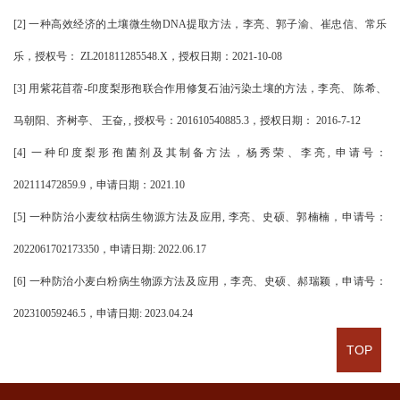
[2]
一种高效经济的土壤微生物
DNA提取方法
，
李亮
、
郭子渝
、
崔忠信
、
常乐
乐
，授权号：
ZL201811285548.X
，授权日期：
2021-10-08
[3]
用紫花苜蓿
-印度梨形孢联合作用修复石油污染土壤的方法
，
李亮
、
陈希
、
马朝阳
、
齐树亭
、
王奋
, ,
授权号：
201610540885.3
，授权日期：
2016-7-12
[4]
一种印度梨形孢菌剂及其制备方法
，
杨秀荣
、
李亮
,
申请号：
202111472859.9
，申请日期：
2021
.
10
[5]
一种防治小麦纹枯病生物源方法及应用
,
李亮
、
史硕
、
郭楠楠，
申请号：
2022061702173350
，申请日期
:
2022
.0
6
.
17
[6]
一种防治小麦
白粉
病生物源方法及应用
，李亮、史硕、郝瑞颖，申请号：
202310059246.5
，申请日期
:
202
3.04.24
TOP