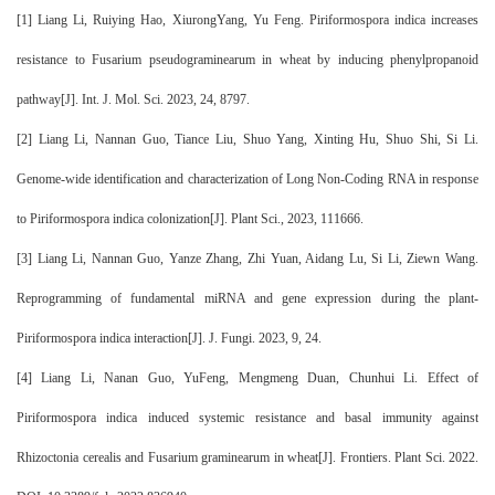
[1]
Liang Li, Ruiying Hao, XiurongYang, Yu Feng. Piriformospora indica increases
resistance to Fusarium pseudograminearum in wheat by inducing phenylpropanoid
pathway[J]. Int. J. Mol. Sci. 2023, 24, 8797.
[2]
Liang Li, Nannan Guo, Tiance Liu, Shuo Yang, Xinting Hu, Shuo Shi, Si Li.
Genome-wide identification and characterization of Long Non-Coding RNA in response
to Piriformospora indica colonization[J]. Plant Sci., 2023, 111666.
[3]
Liang Li, Nannan Guo, Yanze Zhang, Zhi Yuan, Aidang Lu, Si Li, Ziewn Wang.
Reprogramming of fundamental miRNA and gene expression during the plant-
Piriformospora indica interaction[J]. J. Fungi. 2023, 9, 24.
[4]
Liang Li, Nanan Guo, YuFeng, Mengmeng Duan, Chunhui Li. Effect of
Piriformospora indica induced systemic resistance and basal immunity against
Rhizoctonia cerealis and Fusarium graminearum in wheat[J]. Frontiers. Plant Sci. 2022.