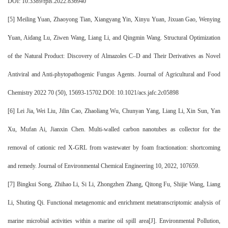
DOI: 10.3389/fpls.2022.836940
[5]
Meiling Yuan, Zhaoyong Tian, Xiangyang Yin, Xinyu Yuan, Jixuan Gao, Wenying
Yuan, Aidang Lu, Ziwen Wang, Liang Li, and Qingmin Wang. Structural Optimization
of the Natural Product: Discovery of Almazoles C–D and Their Derivatives as Novel
Antiviral and Anti-phytopathogenic Fungus Agents. Journal of Agricultural and Food
Chemistry 2022 70 (50), 15693-15702.DOI: 10.1021/acs.jafc.2c05898
[6]
Lei Jia, Wei Liu, Jilin Cao, Zhaoliang Wu, Chunyan Yang, Liang Li, Xin Sun, Yan
Xu, Mufan Ai, Jianxin Chen. Multi-walled carbon nanotubes as collector for the
removal of cationic red X-GRL from wastewater by foam fractionation: shortcoming
and remedy. Journal of Environmental Chemical Engineering 10, 2022, 107659.
[7]
Bingkui Song, Zhihao Li, Si Li, Zhongzhen Zhang, Qitong Fu, Shijie Wang, Liang
Li, Shuting Qi. Functional metagenomic and enrichment metatranscriptomic analysis of
marine microbial activities within a marine oil spill area[J]. Environmental Pollution,