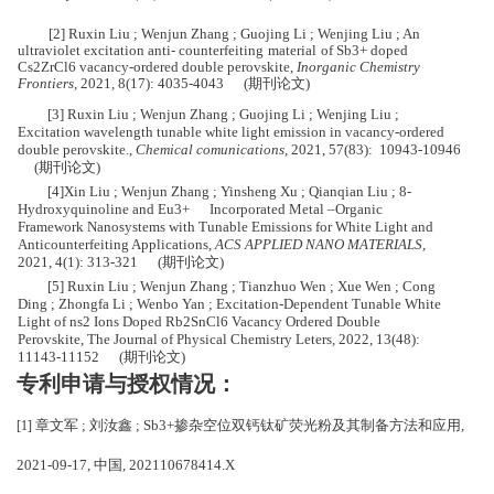
[
2
]
Ruxin L
i
u
;
Wenjun
Zhang
;
Guojing
Li
;
Wenjing
Liu
;
An
ultraviolet
excitation
anti
-
counterfeiting
material
of
Sb
3+
doped
Cs
2
ZrCl
6
vacancy
-
ordered
double
perovskite
,
Inorganic
Chemi
stry
Frontiers
, 2021, 8(17): 4035-4043 (期刊论文)
[
3
]
R
u
xin
Liu
;
Wenjun
Zhang
;
Guojing
Li
;
Wenjing
Liu
;
Excitation
wavelength
tunable
white
light
emission
in
vacancy
-
ordered
double
perovskite
.,
Chemical
comunications
, 2021, 57(83):
10943-10
946
(期刊论文)
[
4
]
Xin Liu ; Wenjun Zhang ; Yinsheng Xu ; Qianqian Liu ; 8-
Hydroxyquinoline a
nd
Eu
3+
Incorpor
ated
Metal
–
Organic
Framework
Nanosystems
with
Tunable
Emissions
for
White
Light
and
Anticounterfeiting
Applications
,
ACS
APPLIED
NANO
MATERIALS
,
2021, 4(1): 313-321 (
期刊论文
)
[
5
]
Ruxin Liu ; Wenjun Zhang ; Tianzhuo Wen ; Xue Wen ; Cong
Ding ; Zhongfa Li ; Wenbo Yan ; Excitation-Dependent Tunable White
Light of ns2 Ions Doped Rb2SnCl6 Vacancy Ordered Double
Perovskite, The Journal of Physical Chemistry Leters, 2022, 13(48):
11143-11152 (期刊论文)
专利申请与授权情况：
章文军
; 刘汝鑫 ; Sb3+掺杂空位双钙钛矿荧光粉及其制备方法和应用,
[
1
]
2021-09-17, 中国, 202110678414.X