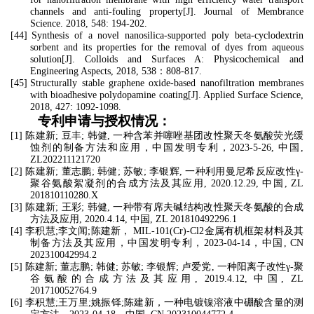
channels and anti-fouling property[J]. Journal of Membrance
Science. 2018, 548: 194-202.
[44]
Synthesis of a novel nanosilica-supported poly beta-cyclodextrin
sorbent and its properties for the removal of dyes from aqueous
solution[J]. Colloids and Surfaces A: Physicochemical and
Engineering Aspects, 2018, 538
：
808-817.
[45]
Structurally stable graphene oxide-based nanofiltration membranes
with bioadhesive polydopamine coating[J]. Applied Surface Science,
2018, 427: 1092-1098.
专利申请与授权情况：
[1]
陈建新
;
豆丰
;
韩健
,
一种含苯并噻唑基团改性聚天冬氨酸荧光缓
蚀剂的制备方法和应用，中国发明专利，
2023-5-26,
中国
,
ZL202211121720
[2]
陈建新
;
董志鹏
;
韩健
;
苏敏
;
李银辉
,
一种利用曼尼希反应改性
γ-
聚谷氨酸絮凝剂的合成方法及其应用
, 2020.12.29,
中国
, ZL
201810110280.X
[3]
陈建新
;
王彩
;
韩健
,
一种带有席夫碱结构改性聚天冬氨酸的合成
方法及应用
, 2020.4.14,
中国
, ZL 201810492296.1
[4]
李积慧
;
李文闻
;
陈建新，
MIL-101(Cr)-Cl2
金属有机框架材料及其
制备方法及其应用，中国发明专利，
2023-04-14
，中国
, CN
202310042994.2
[5]
陈建新
;
董志鹏
;
韩健
;
苏敏
;
李银辉
;
卢爱党
,
一种阳离子改性
γ-
聚
谷氨酸的合成方法及其应用
, 2019.4.12,
中国
, ZL
201710052764.9
[6]
李积慧
;
王万里
;
姚振铎
;
陈建新，一种电镀镍溶液中硼酸含量的测