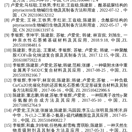
定方法，
2023-04-18
，中国
, CN 202310044772.4
[7]
卢爱党
;
马钰聪
;
王铁男
;
李红岩
;
王兹稳
;
陈建新， 酰基硫脲结构的
pityriacitrin
生物碱衍生物及其制备方法和用途，
2022-07-12
，中
国，
CN 2021106132112
[8]
卢爱党
;
王禄
;
王铁男
;
李红岩
;
王兹稳
;
陈建新，含酰腙结构的
pityriacitrin
生物碱衍生物及其制备方法和用途，
2022-05-17
，中
国
, CN 202110613197.6
[9]
李银辉
;
李坤宇
;
陈建新
;
苏敏
;
卢爱党
;
韩健
;
林宣伲
;
刘旭生
,
一
种亲水性石墨烯基碳材料及其应用
, 2018.9.18,
中国
,ZL
201510198481.6
[10]
陈建新
;
李志远
;
王重斌
;
李银辉
;
苏敏
;
卢爱党
;
韩健
,
一种聚酰
胺
/COFs
杂化纳滤复合膜及其制备方法
, 2017.12.15,
中国
, ZL
201610075922.8
[11]
李银辉
;
陈建新
;
卢爱党
;
苏敏
;
韩健
;
范榕
;
张娜，一种吸附水体中重
金属离子
SiO2/C
复合材料及其应用，
2017-08-25 ,
中国
, ZL
201510392166.7
[12]
李银辉
;
李坤宇
;
林宣伲
;
陈建新
;
韩健
;
卢爱党
;
苏敏，一种负载
Cu/Cu2O
光催化剂的还原氧化石墨烯
/
无定形碳复合材料及其制
备方法和应用，
2017-06-16
，中国
, ZL 201510422986.6
[13]
陈建新
;
董志鹏
;
韩健
;
苏敏
;
李银辉
;
卢爱党， 一种阳离子改性
γ‑
聚
谷氨酸的合成方法及其应用，
2017-05-10
，中国
, ZL
201710052764.9
[14]
卢爱党
;
王兴波
;
张娅迪
;
陈建新
;
马园园
;
李玉山
;
张明晨
;
陈博洋
;
薛
中华，
N‑(1,2‑
二苯基
‑2‑
氨基
)‑
硫代磷酰胺盐及其应用，
2017-05-
31
，中国
, ZL 201510490822.7
[15]
李银辉
;
和鑫
;
刘传铭
;
任艳梅
;
郝雪梅
;
曹琪盼
;
陈建新，一种天然生
物质吸附剂及其制备方法及应用，
2017-05-31
，中国
, ZL