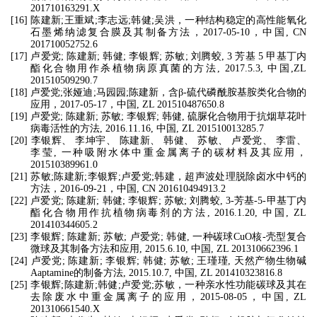
201710163291.X
[16]
陈建新
;
王重斌
;
李志远
;
韩健
;
吴洪，一种结构稳定的高性能氧化
石墨烯纳滤复合膜及其制备方法，
2017-05-10
，中国
, CN
201710052752.6
[17]
卢爱党
;
陈建新
;
韩健
;
李银辉
;
苏敏
;
刘腾蛟
, 3
芳基
5
甲基丁内
酯化合物用作杀植物病原真菌的方法
, 2017.5.3,
中国
,ZL
201510509290.7
[18]
卢爱党
;
张娅迪
;
马园园
;
陈建新，含
β‑
硫代磷酰胺基胺类化合物的
应用，
2017-05-17
，中国
, ZL 201510487650.8
[19]
卢爱党
;
陈建新
;
苏敏
;
李银辉
;
韩健
,
硫脲化合物用于抗烟草花叶
病毒活性的方法
, 2016.11.16,
中国
, ZL 201510013285.7
[20]
李银辉、 李坤宇、 陈建新、 韩健、 苏敏、 卢爱党、 李雷、
李莹
,
一种吸附水体中重金属离子的碳材料及其应用，
201510389961.0
[21]
苏敏
;
陈建新
;
李银辉
;
卢爱党
;
韩建，超声波处理脱除卤水中钙的
方法，
2016-09-21
，中国
, CN 201610494913.2
[22]
卢爱党
;
陈建新
;
韩健
;
李银辉
;
苏敏
;
刘腾蛟
, 3-
芳基
-5-
甲基丁内
酯化合物用作抗植物病毒剂的方法
, 2016.1.20,
中国
, ZL
201410344605.2
[23]
李银辉
;
陈建新
;
苏敏
;
卢爱党
;
韩健
,
一种碳球
CuO
核
-
壳型复合
微球及其制备方法和应用
, 2015.6.10,
中国
, ZL 201310662396.1
[24]
卢爱党
;
陈建新
;
李银辉
;
韩健
;
苏敏
;
王瑾瑾
,
天然产物生物碱
Aaptamine
的制备方法
, 2015.10.7,
中国
, ZL 201410323816.8
[25]
李银辉
;
陈建新
;
韩健
;
卢爱党
;
苏敏，一种亲水性功能碳球及其在
去除废水中重金属离子的应用，
2015-08-05
，中国
, ZL
201310661540.X