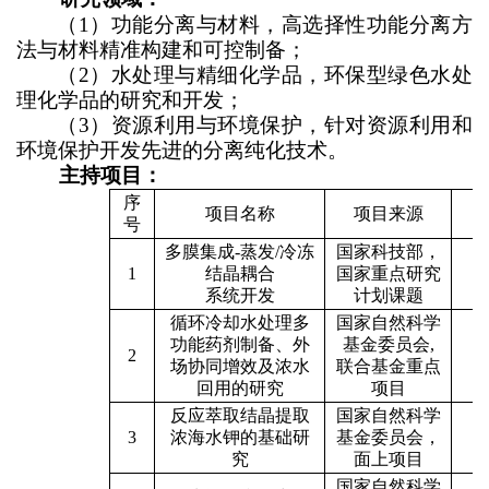
（
1
）功能分离与材料，高选择性功能分离方
法与材料精准构建和可控制备；
（
2
）水处理与精细化学品，环保型绿色水处
理化学品的研究和开发；
（
3
）资源利用与环境保护，针对资源利用和
环境保护开发先进的分离纯化技术。
主持项目：
序
项目名称
项目来源
号
多膜集成
-
蒸发
/
冷冻
国家科技部，
2
1
结晶耦合
国家重点研究
2
系统开发
计划课题
循环冷却水处理多
国家自然科学
功能药剂制备、外
基金委员会
,
2
2
场协同增效及浓水
联合基金重点
2
回用的研究
项目
反应萃取结晶提取
国家自然科学
2
3
浓海水钾的基础研
基金委员会，
2
究
面上项目
国家自然科学