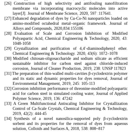
[26]
Construction of high selectivity and antifouling nanofiltration
membrane via incorporating macrocyclic molecules into active
layer[J]. Journal of Membrane Science, 2020, 597 :117641.
[27]
Enhanced degradation of dyes by Cu-Co-Ni nanoparticles loaded on
amino-modified octahedral metal–organic framework. Journal of
Alloys and Compounds, 2020,834:155106
[28]
Evaluation of Scale and Corrosion Inhibition of Modified
Polyaspartic Acid, Chemical Engineering & Technology, 2020, 43:
1048-1058
[29]
Crystallization and purification of 4,4'-diaminodiphenyl ether.
Chemical Engineering & Technology. 2020, 43(6): 1072–1078
[30]
Modified chitosan-oligosaccharide and sodium silicate as efficient
sustainable inhibitor for carbon steel against chloride-induced
corrosion, Journal of Cleaner Production, 2019, 238: UNSP 117823
[31]
The preparation of thin-walled multi-cavities β-cyclodextrin polymer
and its static and dynamic properties for dyes removal, Journal of
Environmental Management, 2019, 245: 105-113
[32]
Corrosion inhibition performance of threonine-modified polyaspartic
acid for carbon steel in simulated cooling water, Journal of Applied
Polymer Science, 2019, 136: 47242
[33]
A Green Multifunctional Antiscaling Inhibitor for Crystallization
Control of Ca-Scale Crystals, Chemical Engineering & Technology,
2019, 42(2): 444-45
[34]
Synthesis of a novel nanosilica-supported poly β-cyclodextrin
sorbent and its properties for the removal of dyes from aqueous
solution, Colloids and Surfaces A, 2018, 538: 808~817