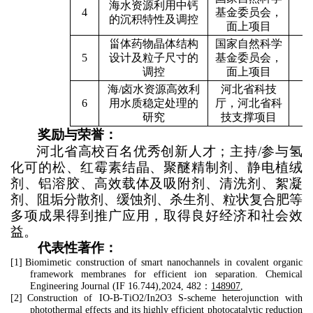
海水资源利用中钙
2
4
基金委员会，
的沉积特性及调控
2
面上项目
甾体药物晶体结构
国家自然科学
2
5
设计及粒子尺寸的
基金委员会，
2
调控
面上项目
海
/
卤水资源高效利
河北省科技
2
6
用水质稳定处理的
厅，河北省科
2
研究
技支撑项目
奖励与荣誉：
河北省高校百名优秀创新人才；主持
/
参与氢
化可的松、红霉素结晶、聚醚精制剂、静电植绒
剂、铝溶胶、高效载体及吸附剂、清洗剂、絮凝
剂、阻垢分散剂、缓蚀剂、杀生剂、粒状复合肥等
多项成果得到推广应用，取得良好经济和社会效
益。
代表性著作：
[1]
Biomimetic construction of smart nanochannels in covalent organic
framework membranes for efficient ion separation. Chemical
Engineering Journal (IF 16.744),2024, 482
：
148907
,
[2]
Construction of IO-B-TiO2/In2O3 S-scheme heterojunction with
photothermal effects and its highly efficient photocatalytic reduction