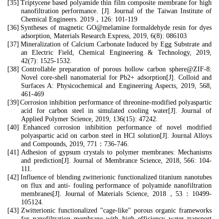
[35]
Triptycene based polyamide thin film composite membrane for high
nanofiltration performance. [J]. Journal of the Taiwan Institute of
Chemical Engineers. 2019
，
126: 101-119
[36]
Syntheses of magnetic GO@melamine formaldehyde resin for dyes
adsorption, Materials Research Express, 2019, 6(8): 086103
[37]
Mineralization of Calcium Carbonate Induced by Egg Substrate and
an Electric Field, Chemical Engineering & Technology, 2019,
42(7): 1525-1532.
[38]
Controllable preparation of porous hollow carbon sphere@ZIF-8:
Novel core-shell nanomaterial for Pb2+ adsorption[J]. Colloid and
Surfaces A: Physicochemical and Engineering Aspects, 2019, 568,
461-469
[39]
Corrosion inhibition performance of threonine-modified polyaspartic
acid for carbon steel in simulated cooling water[J]. Journal of
Applied Polymer Science, 2019, 136(15): 47242.
[40]
Enhanced corrosion inhibition performance of novel modified
polyaspartic acid on carbon steel in HCl solution[J]. Journal Alloys
and Compounds, 2019, 771
：
736-746.
[41]
Adhesion of gypsum crystals to polymer membranes: Mechanisms
and prediction[J]. Journal of Membrance Science, 2018, 566: 104-
111.
[42]
Influence of blending zwitterionic functionalized titanium nanotubes
on flux and anti- fouling performance of polyamide nanofiltration
membranes[J]. Journal of Materials Science, 2018
，
53
：
10499-
105124.
[43]
Zwitterionic functionalized "cage-like" porous organic frameworks
for nanofiltration membrane with high efficiency water transport