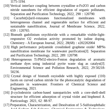
1175-1194.
[10]
Vertical interface coupling between crystalline α-Fe2O3 and carbon
nitride nanosheets for efficient degradation of organic pollutants,
Separation and Purification Technology, 2022, 290
：
120790.
[11]
Cucurbit[n]uril-rotaxanes functionalized membranes with
heterogeneous channel and regenerable surface for efficient and
sustainable nanofiltration, Journal of Membrane Science, 2022,
659
：
120765.
[12]
Bismuth gadolinium oxychloride with a remarkable visible‐light‐
responsive O2 evolution activity promoted by iodine doping,
Chemistry - A European Journal, 2022, 28(68)
：
e202202004
[13]
High performance polyamide crosslinked graphene oxide/ MPNs
nanofiltration membrane for wastewater purification[J]. Separation
and Purification Technology, 2022, 289: 120798.
[14]
Heterogeneous Ti/PbO2-electro-Fenton degradation of aromatic
methane dyes using industrial pyrite waste slag as catalyst[J].
Environmental Science and Pollution Research, 2022, 29:50218-
50236.
[15]
Crystal design of bismuth oxyiodide with highly exposed (110)
facets on curved carbon nitride for the photocatalytic degradation of
pollutants in wastewater. Frontiers of Chemical Science and
Engineering, 2021.
[16]
β-cyclodextrin carbon-based nanoparticles with a core-shell-shell
structure for efficient adsorption of crystal violet and bisphenol A.
Particuology. 2021, 62: 88-97.
[17]
Preparation, Characterization, and Desolvation of 5‐Sulfoisophthalic