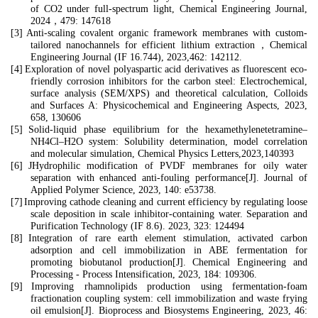
of CO2 under full-spectrum light, Chemical Engineering Journal,
2024
，
479: 147618
[3]
Anti-scaling covalent organic framework membranes with custom-
tailored nanochannels for efficient lithium extraction
，
Chemical
Engineering Journal (IF 16.744), 2023,462: 142112.
[4]
Exploration of novel polyaspartic acid derivatives as fluorescent eco-
friendly corrosion inhibitors for the carbon steel: Electrochemical,
surface analysis (SEM/XPS) and theoretical calculation, Colloids
and Surfaces A: Physicochemical and Engineering Aspects, 2023,
658, 130606
[5]
Solid-liquid phase equilibrium for the hexamethylenetetramine–
NH4Cl–H2O system: Solubility determination, model correlation
and molecular simulation, Chemical Physics Letters,2023,140393
[6]
JHydrophilic modification of PVDF membranes for oily water
separation with enhanced anti-fouling performance[J]. Journal of
Applied Polymer Science, 2023, 140: e53738.
[7]
Improving cathode cleaning and current efficiency by regulating loose
scale deposition in scale inhibitor-containing water. Separation and
Purification Technology (IF 8.6). 2023, 323: 124494
[8]
Integration of rare earth element stimulation, activated carbon
adsorption and cell immobilization in ABE fermentation for
promoting biobutanol production[J]. Chemical Engineering and
Processing - Process Intensification, 2023, 184: 109306.
[9]
Improving rhamnolipids production using fermentation-foam
fractionation coupling system: cell immobilization and waste frying
oil emulsion[J]. Bioprocess and Biosystems Engineering, 2023, 46: