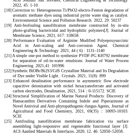
Acid Sodium Salt Solvates, Chemical Engineering & Technology.
2022, 45: 1-10.
[18]
Correction to: Heterogeneous Ti/PbO2-electro-Fenton degradation of
aromatic methane dyes using industrial pyrite waste slag as catalyst.
Environmental Science and Pollution Research. 2022, 29: 50237
[19]
Anti-biofouling nanofiltration membrane constructed by in-situ
photo-grafting bactericidal and hydrophilic polymers[J]. Journal of
Membrane Science, 2021, 617: 118658.
[20]
Performance Evaluation of Arginine Modified Polyepoxysuccinic
Acid in Anti-scaling and Anti-corrosion Agent. Chemical
Engineering & Technology. 2021, 44 ( 6) : 1131–1140
[21]
A simple one-pot method to synthesize PVDF-PG KH792 membrane
for separation of oil-in-water emulsions. Journal of Water Process
Engineering. 2021,41: 101996
[22]
Synthetic BiOBr/Bi2S3/CdS Crystalline Material and Its Degradation
of Dye under Visible Light.. Crystals. 2021, 11(8): 899
[23]
Enhanced desalination performance in asymmetric flow electrode
capacitive deionization with nickel hexacyanoferrate and activated
carbon electrodes, Desalination, 2021, 514
：
0-115172. SCIE
[24]
Structural Simplification of Marine Natural Products: Discovery of
Hamacanthin Derivatives Containing Indole and Piperazinone as
Novel Antiviral and Anti-phytopathogenic-fungus Agents, Journal of
Agricultural and Food Chemistry, 2021, 69(35)
：
10093-10103.
SCIE
[25]
Antifouling nanofiltration membrane fabrication via surface
assembling light-responsive and regenerable functional layer [J].
ACS Applied Materials & Interfaces, 2020, 12, 46: 52050–52058..