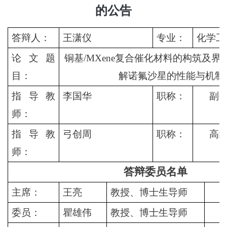
的公告
答辩人
：
王潇仪
专业：
化学工
论文题
铜基/MXene复合催化材料的构筑及界
目：
解诺氟沙星的性能与机制
指导教
李国华
职称：
副
师：
指导教
弓创周
职称：
高
师：
答辩委员名单
主席：
王亮
教授、博士生导师
（
委员：
瞿雄伟
教授、博士生导师
（