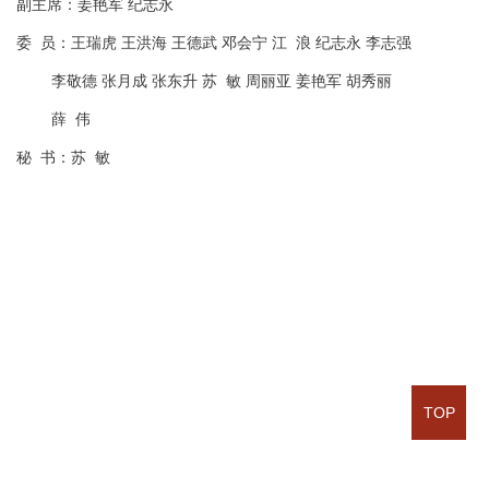
副主席：姜艳军 纪志永
委 员：王瑞虎 王洪海 王德武 邓会宁 江 浪 纪志永 李志强
李敬德 张月成 张东升 苏 敏 周丽亚 姜艳军 胡秀丽
薛 伟
秘 书：苏 敏
TOP