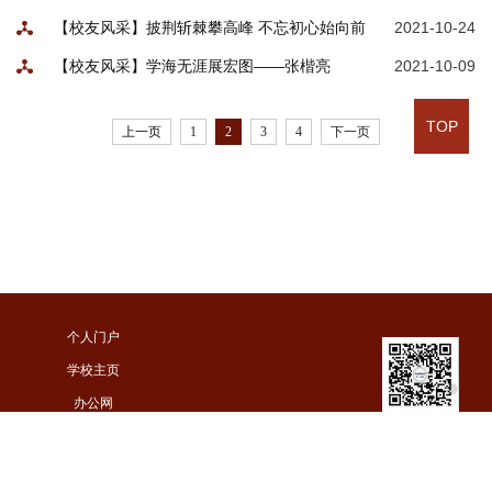
庆
【校友风采】披荆斩棘攀高峰 不忘初心始向前
2021-10-24
——尚书勇
【校友风采】学海无涯展宏图——张楷亮
2021-10-09
TOP
上一页
1
2
3
4
下一页
个人门户
学校主页
办公网
河工化工微信