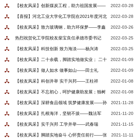
耿哲
【校友风采】创新煤炭工程，助力祖国发展——
2022-03-28
张明刚
【喜报】河北工业大学化工学院在2021年度河北
2022-03-28
省自然科学奖、科学技术进步奖总评中荣获佳绩！
【校友风采】致力玻璃钢，助力环保梦——李鑫
2022-03-26
热烈祝贺化工学院校友柴宝良任承德市委书记
2022-03-25
【校友风采】科技创新 致力海淡——杨兴涛
2022-03-25
【校友风采】二十余载，脚踏实地做实业； 二十
2022-01-09
余载，展望未来谋创新——闫久智
【校友风采】做人如水 做事如山——田士礼
2022-01-09
【校友风采】科创并举 实干兴邦——王柱祥
2022-01-08
【校友风采】不忘初心，呵护健康助发展；独树
2022-01-08
一帜，制药研发创佳绩——郭颀然
【校友风采】深耕食品领域 筑梦健康发展——孙
2021-11-28
冀平
【校友风采】扎根海洋，坚韧不拔——魏法军
2021-11-20
【校友风采】实干兴邦 工学并举——武春瑞
2021-11-15
【校友风采】脚踏实地奋斗 心怀责任前行——张
2021-11-11