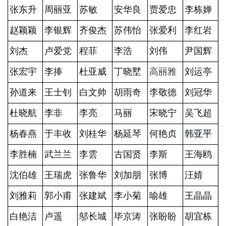
张东升
周丽亚
苏敏
安华良
贾爱忠
李栋婵
赵颖颖
李银辉
齐俊杰
苏伟怡
张爱利
李红岩
刘杰
卢爱党
程菲
李浩
刘伟
尹国辉
张宏宇
李捧
杜亚威
丁晓墅
高丽雅
刘运亭
孙道来
王士钊
白文帅
胡雨奇
李敬德
刘冠华
杜晓航
李非
李亮
马丽
宋晓宁
吴飞超
杨春燕
于丰收
刘桂华
杨延琴
何艳贞
韩亚平
李胜楠
武兰兰
李雲
古国贤
李斯
王海鸥
沈伯雄
王瑞虎
张鲁华
刘加朋
张博
汪婧
刘雅莉
郭小甫
张建斌
李小菊
喻雄
王晶晶
白艳洁
卢遥
邬长城
毕京涛
张盼盼
胡宜栋