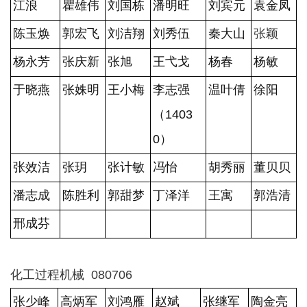
江浪
瞿雄伟
刘国栋
潘明旺
刘宾元
袁金凤
陈玉焕
郭宏飞
刘洁翔
刘秀伍
秦大山
张颖
杨永芳
张庆新
张旭
王弋戈
杨春
杨敏
于晓燕
张姝明
王小梅
李志强
温叶倩
徐阳
（1403
0）
张效洁
张玥
张计敏
冯怡
胡秀丽
董贝贝
潘志成
陈胜利
郭甜梦
丁泽洋
王寓
郭浩清
邢成芬
化工过程机械 080706
张少峰
高炳军
刘鸿雁
赵斌
张继军
陶金亮